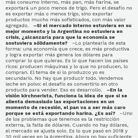
más consumo interno, más pan, más harina, se
exportará un poco menos de trigo. Pero el desafío no
es exportar más o menos trigo, sino exportar
productos mucho más sofisticados, con más valor
agregado.
–Si el mercado interno estuviera en su
mejor momento y la Argentina no estuviera en
crisis, ¿alcanzaría para que la economía se
sostuviera sólidamente?
–Lo plantearía de esta
forma: una economía que crece, es más productiva
y logra exportar más genera los dólares para
comprar lo que quieras. Es lo que hacen los países
ricos: producen máquinas y lo que no producen, lo
compran. El tema de si lo produzco yo es
secundario. No hay que producir todo. Vendemos
leche en polvo: el desafío es convertirlo en otro
producto para vender. Eso es desarrollo.
–En la
visión kirchnerista, funciona la idea de que si se
alienta demasiado las exportaciones en un
momento de recesión, el pan va a ser más caro
porque se está exportando harina. ¿Es así?
–Uno
de los problemas que tenemos es la restricción
externa, la falta de dólares. Cuando no hay dólares,
el mercado se ajusta solo. Es lo que pasó en 2018 y
20 mil veces en la Argentina. Ahora no hay suficiente