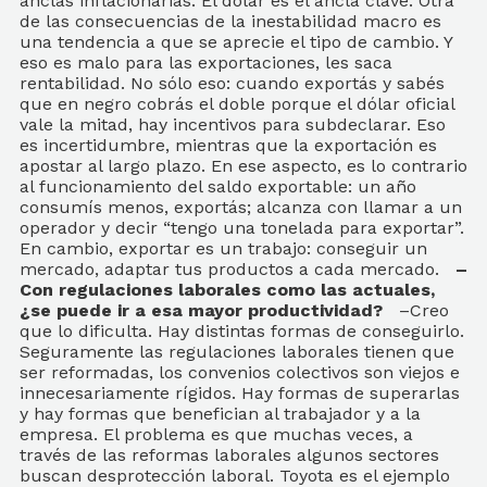
anclas inflacionarias. El dólar es el ancla clave. Otra
de las consecuencias de la inestabilidad macro es
una tendencia a que se aprecie el tipo de cambio. Y
eso es malo para las exportaciones, les saca
rentabilidad. No sólo eso: cuando exportás y sabés
que en negro cobrás el doble porque el dólar oficial
vale la mitad, hay incentivos para subdeclarar. Eso
es incertidumbre, mientras que la exportación es
apostar al largo plazo. En ese aspecto, es lo contrario
al funcionamiento del saldo exportable: un año
consumís menos, exportás; alcanza con llamar a un
operador y decir “tengo una tonelada para exportar”.
En cambio, exportar es un trabajo: conseguir un
mercado, adaptar tus productos a cada mercado.
–
Con regulaciones laborales como las actuales,
¿se puede ir a esa mayor productividad?
–Creo
que lo dificulta. Hay distintas formas de conseguirlo.
Seguramente las regulaciones laborales tienen que
ser reformadas, los convenios colectivos son viejos e
innecesariamente rígidos. Hay formas de superarlas
y hay formas que benefician al trabajador y a la
empresa. El problema es que muchas veces, a
través de las reformas laborales algunos sectores
buscan desprotección laboral. Toyota es el ejemplo