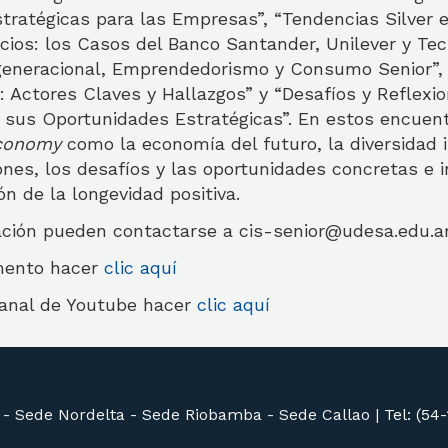
tratégicas para las Empresas”, “Tendencias Silver 
cios: los Casos del Banco Santander, Unilever y Tec
rgeneracional, Emprendedorismo y Consumo Senior”,
: Actores Claves y Hallazgos” y “Desafíos y Reflexi
 sus Oportunidades Estratégicas”. En estos encuent
economy
como la economía del futuro, la diversidad 
ones, los desafíos y las oportunidades concretas e
ón de la longevidad positiva.
ción pueden contactarse a cis-senior@udesa.edu.a
umento hacer
clic aquí
canal de Youtube hacer
clic aquí
 -
Sede Nordelta -
Sede Riobamba -
Sede Callao
|
Tel: (54