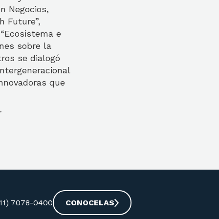
en Negocios,
h Future”,
 “Ecosistema e
ones sobre la
ros se dialogó
intergeneracional
 innovadoras que
r
-11) 7078-0400
CONOCELAS