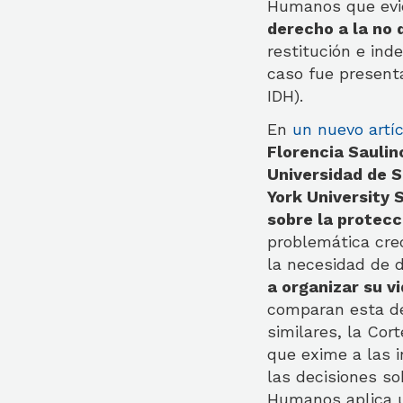
Humanos que evi
derecho a la no 
restitución e ind
caso fue present
IDH).
En
un nuevo artí
Florencia Saulin
Universidad de S
York University S
sobre la protecc
problemática crec
la necesidad de 
a organizar su v
comparan esta de
similares, la Co
que exime a las i
las decisiones so
Humanos aplica u