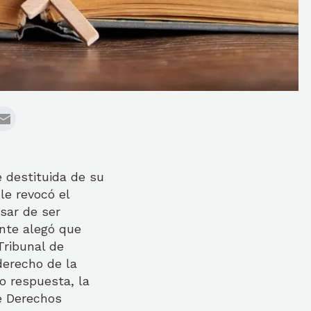
e destituida de su
le revocó el
esar de ser
ente alegó que
Tribunal de
derecho de la
mo respuesta, la
e Derechos