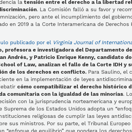
dencia la
tensión entre el derecho a la libertad rel
discriminación
. La Comisión falló a su favor y rec
emnización, pero ante el incumplimiento del gobierno
ado en 2019 a la Corte Interamericana de Derechos
culo publicado por el
Virginia Journal of Internation
o, profesora e investigadora del Departamento de
an Andrés, y Patricio Enrique Kenny, candidato d
chool of Law, analizan el fallo de la Corte IDH y 
ión de los derechos en conflicto.
Para Saulino, el 
iente en la implementación de leyes antidiscrimina
debatir
cómo compatibilizar el derecho histórico de
ida comunitaria con la igualdad de las minorías
. L
cisión con la jurisprudencia norteamericana y euro
rte Suprema de los Estados Unidos adopta un “enfoq
nstituciones religiosas de cumplir las leyes antidisc
bre sus ministros. Por su parte, el Tribunal Europe
n “enfoque de equilibrio” que pondera los derechos