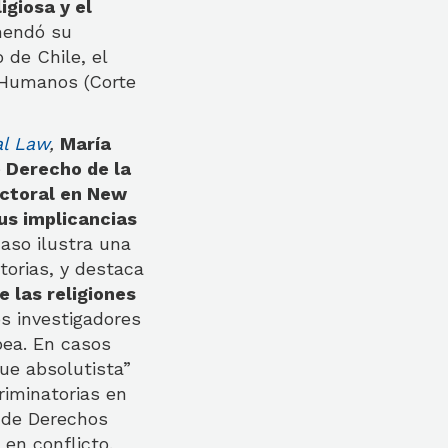
igiosa y el
omendó su
 de Chile, el
 Humanos (Corte
al Law
,
María
 Derecho de la
octoral en New
sus implicancias
caso ilustra una
torias, y destaca
 las religiones
os investigadores
pea. En casos
ue absolutista”
riminatorias en
o de Derechos
 en conflicto.