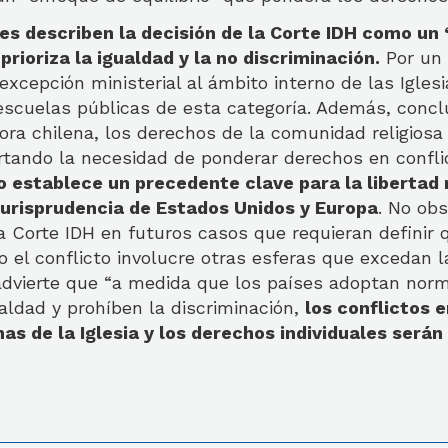
es describen la decisión de la Corte IDH como un
prioriza la igualdad y la no discriminación.
Por un 
a excepción ministerial al ámbito interno de las Igles
escuelas públicas de esta categoría. Además, concl
ora chilena, los derechos de la comunidad religiosa
rtando la necesidad de ponderar derechos en confl
lo establece un precedente clave para la libertad r
 jurisprudencia de Estados Unidos y Europa
. No ob
a Corte IDH en futuros casos que requieran definir
 el conflicto involucre otras esferas que excedan 
 advierte que “a medida que los países adoptan nor
aldad y prohíben la discriminación,
los conflictos e
nas de la Iglesia y los derechos individuales será