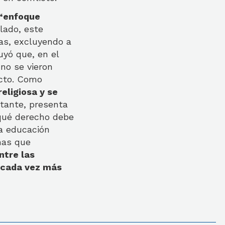
 “enfoque
lado, este
ias, excluyendo a
uyó que, en el
 no se vieron
icto. Como
eligiosa y se
stante, presenta
 qué derecho debe
la educación
mas que
ntre las
n cada vez más