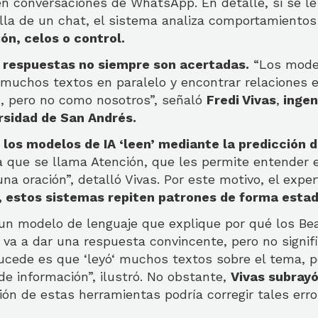
en conversaciones de WhatsApp. En detalle, si se le
lla de un chat, el sistema analiza comportamiento
ón, celos o control.
 respuestas no siempre son acertadas.
“Los model
muchos textos en paralelo y encontrar relaciones e
n, pero no como nosotros”, señaló
Fredi Vivas
,
ingen
ersidad de San Andrés.
,
los modelos de IA ‘leen’ mediante la predicción d
 que se llama Atención, que les permite entender 
na oración”, detalló Vivas. Por este motivo, el expe
, estos sistemas repiten patrones de forma estad
 un modelo de lenguaje que explique por qué los Be
 va a dar una respuesta convincente, pero no signif
ucede es que ‘leyó‘ muchos textos sobre el tema, p
e información”, ilustró. No obstante,
Vivas subray
ón de estas herramientas podría corregir tales err