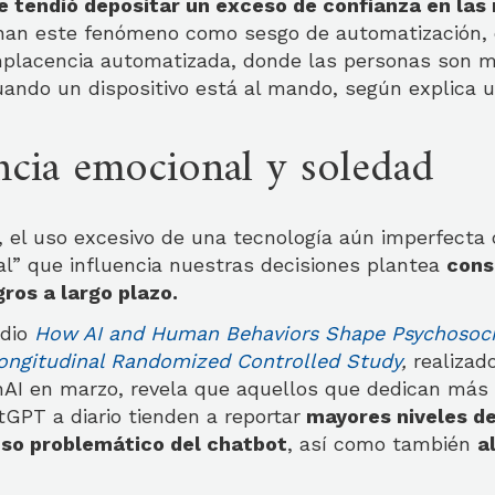
 tendió depositar un exceso de confianza en las
an este fenómeno como sesgo de automatización, 
mplacencia automatizada, donde las personas son 
uando un dispositivo está al mando, según explica u
cia emocional y soledad
, el uso excesivo de una tecnología aún imperfecta
al” que influencia nuestras decisiones plantea
cons
gros a largo plazo.
udio
How AI and Human Behaviors Shape Psychosocia
ongitudinal Randomized Controlled Study
,
realizado
AI en marzo, revela que aquellos que dedican más t
GPT a diario tienden a reportar
mayores niveles d
uso problemático del chatbot
, así como también
a