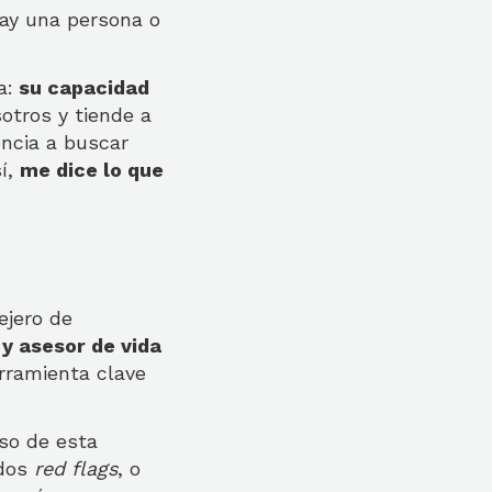
hay una persona o
a:
su capacidad
otros y tiende a
encia a buscar
sí,
me dice lo que
ejero de
y asesor de vida
erramienta clave
uso de esta
dos
red flags
, o