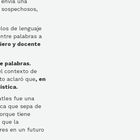
 envía una
s sospechosos,
os de lenguaje
ntre palabras a
iero y docente
e palabras.
el contexto de
rto aclaró que
, en
ística.
atles fue una
ica que sepa de
orque tiene
ó
que la
ores en un futuro