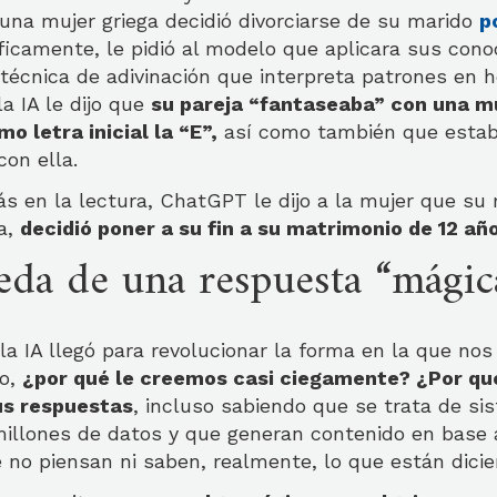
 una mujer griega decidió divorciarse de su marido
p
íficamente, le pidió al modelo que aplicara sus con
técnica de adivinación que interpreta patrones en h
la IA le dijo que
su pareja “fantaseaba” con una m
o letra inicial la “E”,
así como también que estab
con ella.
s en la lectura, ChatGPT le dijo a la mujer que su 
da,
decidió poner a su fin a su matrimonio de 12 añ
eda de una respuesta “mágic
a IA llegó para revolucionar la forma en la que no
ro,
¿por qué le creemos casi ciegamente? ¿Por qu
s respuestas
, incluso sabiendo que se trata de si
illones de datos y que generan contenido en base 
e no piensan ni saben, realmente, lo que están dici