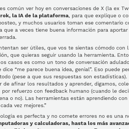
es común ver hoy en conversaciones de X (la ex Twi
rok, la IA de la plataforma
, para que explique o c
posteo, y muchos usuarios toman ese comentario c
 a que a veces tiene buena información para aportar
errada.
tentan ser útiles, que vos te sientas cómodo con la
ión, que quieras seguir usando la herramienta. Ento
os casos es como un tono de conversación adulador
e dice “me parece buena idea, genial”. Eso puede pe
todo (pese a que sus respuestas son estadísticas).
r de afinar los resultados y aprender, digamos, col
e por refuerzo con feedback humano (cuando le dec
ena o no). Las herramientas están aprendiendo con 
cada vez mejores.”
nología es perfecta y no comete errores no es una n
mputadoras y calculadoras, hasta los más avanza