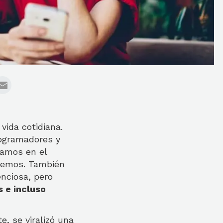
ida cotidiana.
rogramadores y
vamos en el
enemos. También
nciosa, pero
s e incluso
e, se viralizó una