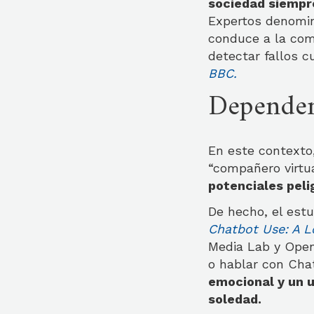
sociedad siempre
Expertos denomin
conduce a la co
detectar fallos c
BBC.
Dependen
En este contexto
“compañero virtu
potenciales peli
De hecho, el est
Chatbot Use: A L
Media Lab y Open
o hablar con Chat
emocional y un 
soledad.