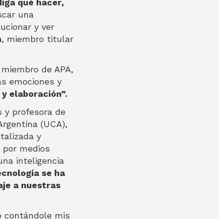
diga qué hacer,
scar una
ucionar y ver
n
, miembro titular
 y miembro de APA,
as emociones y
 y elaboración”.
s y profesora de
Argentina (UCA),
talizada y
s por medios
na inteligencia
ecnología se ha
aje a nuestras
p contándole mis