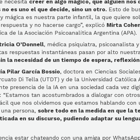
e necesita
creer en algo mágico, que alguien nos 
no es uno el que decide, sino un otro.
Esto de bu
y mágica es nuestra parte infantil, la que quiere sol
respuesta y no hacerse cargo”, explicó
Mirta Cohe
ica de la Asociación Psicoanalítica Argentina (APA).
tricia O’Donnell
, médica psiquiatra, psicoanalista
tas respuestas instantáneas pasan por alto nuestr
sin la necesidad de un tiempo de espera, reflexión
ía Pilar García Bossio
, doctora en Ciencias Sociale
rcuato Di Tella (UTDT) y de la Universidad Católica 
nte presencia de la IA en una sociedad cada vez digi
: “Estamos tan acostumbrados a dialogar con otro
 fácil que nos olvidemos que estamos hablando con u
on una persona,
sobre todo en la medida en que la t
ticada en su discurso, pudiendo adaptar su lengu
rencia estar chateando con una amiga por WhatsAp