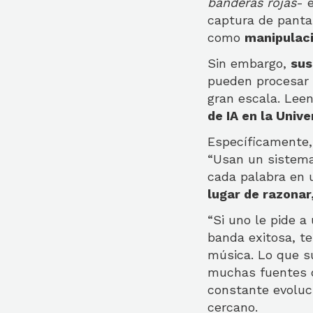
banderas rojas
- 
captura de panta
como
manipulaci
Sin embargo,
sus
pueden procesar 
gran escala. Lee
de IA en la Univ
Específicamente
“Usan un sistema
cada palabra en u
lugar de razonar
“Si uno le pide a
banda exitosa, te
música. Lo que s
muchas fuentes d
constante evoluci
cercano.