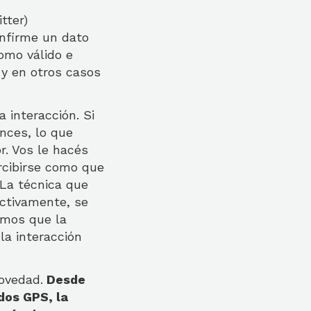
tter)
onfirme un dato
omo válido e
 y en otros casos
 interacción. Si
nces, lo que
. Vos le hacés
rcibirse como que
 La técnica que
ectivamente, se
imos que la
la interacción
ovedad.
Desde
dos GPS, la