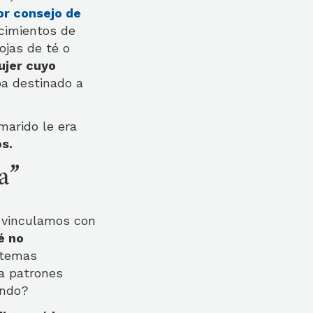
or consejo de
ocimientos de
ojas de té o
ujer cuyo
a destinado a
marido le era
os.
a”
s vinculamos con
é no
stemas
a patrones
endo?