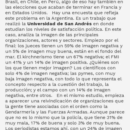
Brasil, en Chile, en Perú, algo de eso hay también en
las elecciones que acaban de terminar en Francia y
en Estados Unidos. Hay una encuesta que refleja
este problema en la Argentina. Es un trabajo que
realizó la
Universidad de San Andrés
en donde estudian los niveles de satisfacción política. En este caso, analiza la imagen de las principales organizaciones, actores y sectores. Empiezo por el final: los jueces tienen un 59% de imagen negativa y un 5% de imagen muy buena, están en el fondo del mar. El kirchnerismo tiene un 67% negativa; el FMI un 41% y un 14% de imagen positiva. ¿Quiénes son los que tienen mejor imagen? Los científicos con solo 4% de imagen negativa; las pymes, con muy baja imagen negativa, con todo lo que representa el concepto respecto a la cuestión del trabajo, la producción; y el campo con un 14% de imagen negativa, entre otros. En el mismo estudio, empieza a aparecer una reivindicación de organizaciones que la gente tiene asociadas con el orden como la Gendarmería y las Fuerzas Armadas. Aunque parece que no es lo mismo que la policía, que tiene 31% de muy mala, 17% de buena y solo 3% de muy buena. Los periodistas estamos ahí, con un 24% de imagen negativa, cerca de los medios de comunicación que tienen un 27% de imagen negativa. No está tan mal el movimiento feminista, donde hay una polarización. Los radicales se encuentran en el medio de la tabla, con un 27% de imagen muy mala, 5% muy buena y un 24% de buena. El Pro tiene imagen más negativa que el radicalismo y la misma imagen de positiva y de buena. Las organizaciones de Derechos Humanos también muestran una polarización, crece la muy buena y la muy mala. La Iglesia tiene un 34% de muy mala. Y se puede seguir. Llaman la atención los movimientos sociales que tienen una imagen muy mala del 43%; el Congreso tiene un 42% de imagen muy mala, solo el 2% de muy buena. Está tan escaso de consideración como los jueces, parecido a los sindicatos. Las corporaciones políticas parecen estar en tela de juicio y eso se refleja en una radicalización, a través de la cual empiezan a predominar figuras, corrientes, discursos que se ponen en contra de todo. Por la izquierda, está el trotskismo que se presenta como antisistema. En contra del capitalismo, de una forma de organización de la sociedad. Del otro lado, en la derecha, hay un fenómeno que se cuida de decir que está en contra del sistema, aclara que está a favor de su existencia, pero que va en contra de una casta: ese es Javier Milei. Crece sin estructura, como un planteo de agitación contra el status quo, en parte porque mucha gente adhiere a posturas anti-Estado. Es lo que pasa cuando hay alta inflación y, sobre todo, cuando se presume que esa escalada tiene que ver con el exceso de gasto público y la forma espuria de financiar ese gasto público. Pero hay más que eso en Milei. Muy probablemente adhieren a él porque lo ven enojado y ven que en ese enojo está el propio enojo. Está creciendo el trotskismo, relativamente. También está creciendo Milei en todo el país. Esto quiere decir que el centro se achica, como vimos en las elecciones del año pasado donde el Frente de Todos perdió 4 millones de votos y Juntos por el Cambio también perdió alrededor de un millón de votos, comparado con el 2019. Es verdad que fueron elecciones parlamentarias, en las que suele haber más dispersión. Esos votos disidentes van a estas expresiones y también al voto en blanco y a la abstención. Es un problema de adhesión, de confianza de la gente en el sistema político y en la democracia. Ahora, esa pérdida que tiene el centro, el drenaje de votos y de confianza que tienen las dos coaliciones principales, la que rodea al Gobierno, el Frente de Todos, y la de Juntos por el Cambio, no es una pérdida homogénea. Pierden más los que expresan los extremos de esas coaliciones. Ese es el problema si miramos la coalición del Gobierno. No solamente en la relación entre Alberto Fernández y Cristina Kirchner. También empieza a haber disconformidad en la relación de los gobernadores con Alberto Fernández, que son otro actor, coral y por lo tanto menos identificable. No es una persona, son muchos, con distintos intereses y que hablan en voz baja porque no quieren pelearse con el Gobierno abiertamente. Tiene sentido que Cristina Kirchner esté inquieta con Fernández. Un cuadro de la Universidad Di Tella muestra un índice de 0 a 5 la confianza en el Gobierno. Pero el economista Fernando Marull lo tradujo en un índice de 0 a 100 y lo combinó con las elecciones y los resultados electorales del oficialismo en cada caso. Hay una magia rara que hace que este índice de confianza en el momento que se produce la elección da lo mismo que los votos que obtuvo el oficialismo en esa elección. Por ejemplo, en las elecciones del año pasado, 32 fue el índice y 33,6 fue el resultado de las elecciones. Quiere decir que, si hoy hubiera elecciones, el Gobierno sacaría 28,8. Sigue perdiendo votos. Algo que observan los analistas de opinión pública, que es inesperado para el Gobierno, sobre todo para Cristina, es que los votos que pierde Fernández los pierde sobre todo en los sectores más vulnerables de la sociedad. Pierde más votos pobres que votos de clase media. Es cuando Cristina Kirchner, el kirchnerismo duro, las organizaciones sindicales ligadas a ellos, inclusive los movimientos sociales -que muchas veces están alineados con Alberto Fernández- y La Cámpora, piensan: “Está liquidando nuestro patrimonio electoral, se está patinando nuestro activo”. Por un problema central: el deterioro de los ingresos de todos; de los asalariados, de los que viven de planes sociales, de los que viven de jubilaciones o de los que viven en la informalidad. Eso es determinante: si superpusiéramos una curva que tenga que refleje las fluctuaciones del salario real daría bastante parecido a esa curva de índice de confianza del Gobierno y a los niveles electorales. Entonces, esto es lo que produce una quiebra, y esa quiebra tuvo una expresión ahora en el Senado: ya el oficialismo tiene dos bloques. Lo que era el bloque del Frente de Todos no existe más: hay un bloque que se llama Frente Nacional y Popular; y otro que lleva el nombre del partido de la vicepresidenta, Cristina Kirchner, Unidad Ciudadana. Quien quiera saber dónde está la vicepresidenta, está ahí, en ese bloque, que es el bloque de los propios. Aparentemente, se dividió para conseguir un representante más en el Consejo de la Magistratura, cargo que le correspondía según la organización de los bloques hasta el viernes a la noche a Luis Juez, que pertenece a un bloque que se llama PRO Federal, y es la segunda minoría, o lo era. Ahora, la pregunta -por eso digo aparentemente- un poco más mal pensada es si no habrá querido un consejero más para poder dividir el bloque. ¿Qué le interesaba más, tener un consejero más? ¿O descubrió una excusa impecable para romper el oficialismo en el Congreso, empezar a armar ya dos estructuras, mandar un mensaje en todas las direcciones de que esto ya está roto con la excusa del Consejo de la Magistratura? El gran problema del que rompe es el costo de la ruptura. Aquí ella logró una ruptura que nadie desde la Casa Rosada le reprocha. Ahora hay dos bloques. El de Unidad Ciudadana es probable que se siga expresando en otras encrucijadas más complicadas para el Gobierno. Hay una enorme preocupación por quedar asociado a un proyecto político que se va volviendo más y más impopular. Esta ruptura tiene además otra dimensión: la geopolítica. El mundo está en un conflicto, ya en el Kremlin, el canciller ruso habla de Tercera Guerra Mundial y dice que hay que prevenirla. Pero lo diga o no Rusia, la importancia y el lugar que ocupa Rusia en la economía energética, y el nivel de globalización que tiene el mundo, hacen que una guerra donde intervienen esos actores sea mundial. Aunque no lo sea así en términos territoriales. Todas son dinámicas globales. En esa escena, ya es imposible la equidistancia. Lo que se esperan son alineamientos y dentro del Gobierno hay una enorme discusión respecto de eso. Es evidente que Jorge Argüello, el embajador en Estados Unidos, Gustavo Beliz, que es el secretario de Asuntos Estratégicos, el propio Alberto Fernández, quieren un alineamiento con Estados Unidos y Europa. Cuando Alberto Fernández felicita a Macron y caracteriza negativamente a Le Pen, esa caracterización le cabe como un traje a Putin. Del otro lado Cristina Kirchner y mucha gente que la rodea, tienen un alineamiento más ligado a sistemas opacos desde el punto de vista político: Rusia, China, determinadas dictaduras latinoamericanas que se abstienen sistemáticamente de condenar. Ha llegado al país una persona importante, una generala o general -como usted prefiera-, Laura Richardson. Es la máxima autoridad del Pentágono para el hemisferio sur, el famoso comando sur de las fuerzas armadas norteamericanas. El año pasado estuvo el antecesor de ella, preocupado por el alineamiento de la Argentina. Se va a ver seguramente con Taiana. Los americanos han depuesto una cantidad de prejuicios y lo miran con mucha simpatía. Una incógnita, ¿se va a reunir con Cristina Kirchner? El embajador ya se reunió con la vice, quedaron los dos muy bien impresionados. Ahora viene alguien del sistema de Defensa, ¿se va a encontrar con ella? ¿De qué hablarían? La tolerancia al alineamiento difuso es cada vez más baja en un mundo en guerra. Esa alineación pega en la relación entre Cristina Kirchner y Alberto Fernández. Además está el problema del Consejo de la Magistratura, una situación enredada, llena de detalles técnicos. La vicepresidenta dio la orden de que se desprenda un sub-bloque del Frente de Todos. Armó uno minoritario para poder sacar de ahí al representante de la segunda minoría para cubrir esa banca en el Consejo. Pero, se equivoca. En ese nuevo bloque aparece Mariano Recalde. Es obvio que va a estar en el bloque de Cristina, es una prominente figura de La Cámpora sobre todo en lo que tiene que ver con lo judicial. Pero la vicepresidenta se equivocó porque Recalde ya es consejero por la mayoría y no puede ser pasado a la minoría. Los colaboradores de la vicepresidenta se dan cuenta de este problema