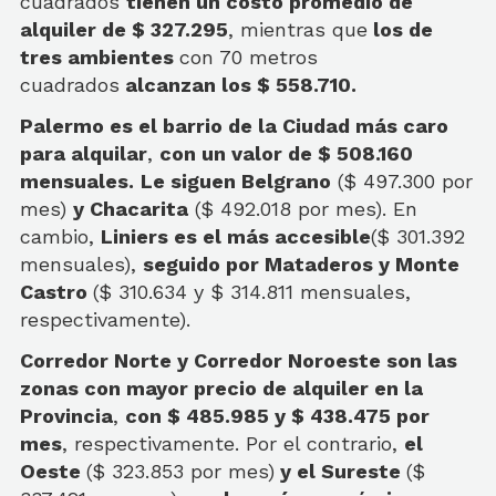
cuadrados
tienen un costo promedio de
alquiler de $ 327.295
, mientras que
los de
tres ambientes
con 70 metros
cuadrados
alcanzan los $ 558.710.
Palermo es el barrio de la Ciudad más caro
para alquilar
,
con un valor de $ 508.160
mensuales.
Le siguen Belgrano
($ 497.300 por
mes)
y Chacarita
($ 492.018 por mes). En
cambio,
Liniers es el más accesible
($ 301.392
mensuales),
seguido por Mataderos y Monte
Castro
($ 310.634 y $ 314.811 mensuales,
respectivamente).
Corredor Norte y Corredor Noroeste son las
zonas con mayor precio de alquiler en la
Provincia
,
con $ 485.985 y $ 438.475 por
mes
, respectivamente. Por el contrario,
el
Oeste
($ 323.853 por mes)
y el Sureste
($