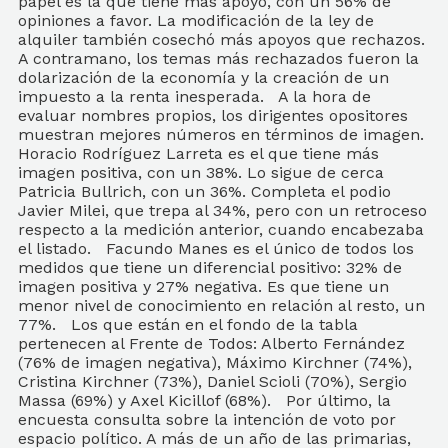
papel es la que tiene más apoyo, con un 56% de
opiniones a favor. La modificación de la ley de
alquiler también cosechó más apoyos que rechazos.
A contramano, los temas más rechazados fueron la
dolarización de la economía y la creación de un
impuesto a la renta inesperada. A la hora de
evaluar nombres propios, los dirigentes opositores
muestran mejores números en términos de imagen.
Horacio Rodríguez Larreta es el que tiene más
imagen positiva, con un 38%. Lo sigue de cerca
Patricia Bullrich, con un 36%. Completa el podio
Javier Milei, que trepa al 34%, pero con un retroceso
respecto a la medición anterior, cuando encabezaba
el listado. Facundo Manes es el único de todos los
medidos que tiene un diferencial positivo: 32% de
imagen positiva y 27% negativa. Es que tiene un
menor nivel de conocimiento en relación al resto, un
77%. Los que están en el fondo de la tabla
pertenecen al Frente de Todos: Alberto Fernández
(76% de imagen negativa), Máximo Kirchner (74%),
Cristina Kirchner (73%), Daniel Scioli (70%), Sergio
Massa (69%) y Axel Kicillof (68%). Por último, la
encuesta consulta sobre la intención de voto por
espacio político. A más de un año de las primarias,