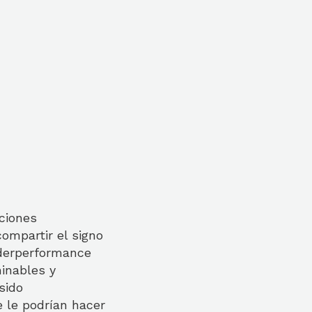
cciones
compartir el signo
nderperformance
minables y
sido
 le podrían hacer