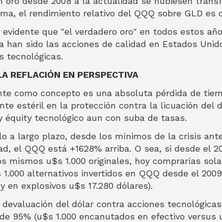
 en oro desde 2008 a la actualidad se hubiesen tran
orma, el rendimiento relativo del QQQ sobre GLD es
 evidente que "el verdadero oro" en todos estos a
a han sido las acciones de calidad en Estados Unid
s tecnológicas.
 LA REFLACIÓN EN PERSPECTIVA
nte como concepto es una absoluta pérdida de tiemp
te estéril en la protección contra la licuación del d
 y équity tecnológico aun con suba de tasas.
o a largo plazo, desde los mínimos de la crisis ante
ad, el QQQ está +1628% arriba. O sea, si desde el 
los mismos u$s 1.000 originales, hoy comprarías sol
 1.000 alternativos invertidos en QQQ desde el 2009
y en explosivos u$s 17.280 dólares).
a devaluación del dólar contra acciones tecnológica
e 95% (u$s 1.000 encanutados en efectivo versus u$