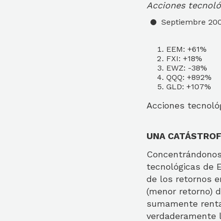
Acciones tecnoló
Septiembre 200
EEM: +61%
FXI: +18%
EWZ: -38%
QQQ: +892%
GLD: +107%
Acciones tecnoló
UNA CATÁSTROFE
Concentrándonos e
tecnológicas de E
de los retornos 
(menor retorno) d
sumamente rentab
verdaderamente l