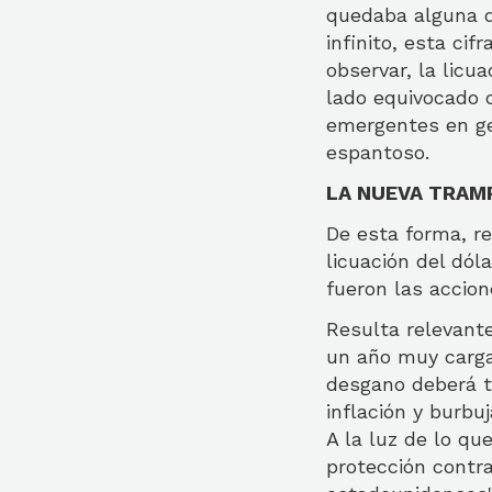
quedaba alguna du
infinito, esta ci
observar, la licu
lado equivocado d
emergentes en ge
espantoso.
LA NUEVA TRAMP
De esta forma, r
licuación del dó
fueron las accio
Resulta relevant
un año muy carga
desgano deberá to
inflación y burbu
A la luz de lo qu
protección contra