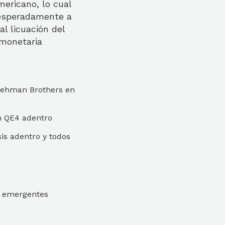
ericano, lo cual
sesperadamente a
al licuación del
 monetaria
 Lehman Brothers en
n QE4 adentro
is adentro y todos
s emergentes