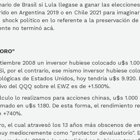
ario de Brasil si Lula llegase a ganar las elecciones
rido en Argentina 2019 o en Chile 2021 para imaginar
shock político en lo referente a la preservación de 
ente no terminó acá.
 ORO"
eptiembre 2008 un inversor hubiese colocado u$s 1.0
Si, por el contrario, ese mismo inversor hubiese col
lógicas de Estados Unidos, hoy tendría u$s 9.920. 
tivo del QQQ sobre el EWZ es de +1.500%.
culo lo realizamos para acciones chinas, u$s 1.000
mado en u$s 1.180. De esta forma, el rendimiento r
de +740%.
oro, el cual atravesó los 13 años más obscenos de e
muy mediocremente como "protector devaluatorio". 