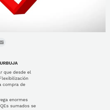
BURBUJA
ar que desde el
exibilización
la compra de
trega enormes
ro QEs sumados se