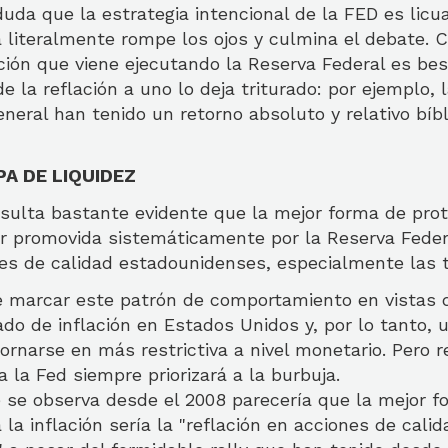
da que la estrategia intencional de la FED es licu
fra literalmente rompe los ojos y culmina el debate
ación que viene ejecutando la Reserva Federal es best
e la reflación a uno lo deja triturado: por ejemplo, 
neral han tenido un retorno absoluto y relativo bí
A DE LIQUIDEZ
esulta bastante evidente que la mejor forma de prot
lar promovida sistemáticamente por la Reserva Feder
nes de calidad estadounidenses, especialmente las 
e marcar este patrón de comportamiento en vistas 
do de inflación en Estados Unidos y, por lo tanto, 
rnarse en más restrictiva a nivel monetario. Pero r
ja la Fed siempre priorizará a la burbuja.
e se observa desde el 2008 parecería que la mejor 
 la inflación sería la "reflación en acciones de calid