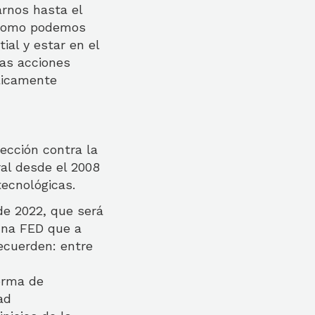
arnos hasta el
. Como podemos
ial y estar en el
las acciones
blicamente
ección contra la
al desde el 2008
tecnológicas.
de 2022, que será
una FED que a
ecuerden: entre
forma de
ad