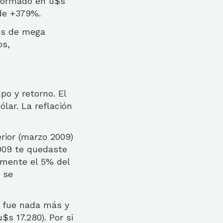
sformado en u$s
 de +379%.
ños de mega
os,
o y retorno. El
ólar. La reflación
rior (marzo 2009)
2009 te quedaste
amente el 5% del
 se
s fue nada más y
s 17.280). Por si