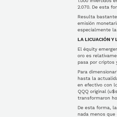
1.000 invertidos
2.070. De esta f
Resulta bastante
emisión monetari
especialmente la
LA LICUACIÓN Y
El équity emerge
oro es relativamen
pasa por criptos
Para dimensionarl
hasta la actualid
en efectivo con 
QQQ original (u$s
transformaron ho
De esta forma, l
nada menos que d