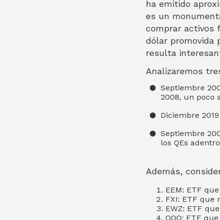
ha emitido aprox
es un monumenta
comprar activos f
dólar promovida p
resulta interesan
Analizaremos tre
Septiembre 200
2008, un poco a
Diciembre 2019
Septiembre 2008
los QEs adentr
Además, consider
EEM: ETF que 
FXI: ETF que 
EWZ: ETF que 
QQQ: ETF que 