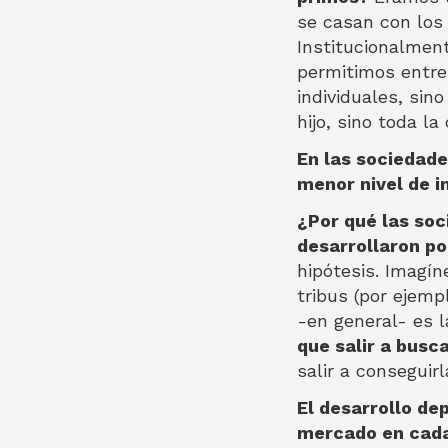
se casan con los 
Institucionalmen
permitimos entre
individuales, sin
hijo, sino toda l
En las sociedad
menor nivel de i
¿Por qué las so
desarrollaron po
hipótesis. Imagín
tribus (por ejemp
-en general- es 
que salir a busc
salir a conseguir
El desarrollo dep
mercado en cada 