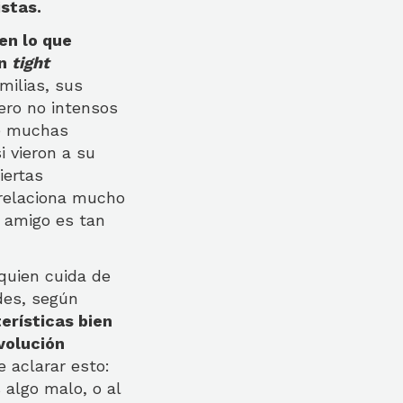
stas.
en lo que
en
tight
milias, sus
ero no intensos
ne muchas
i vieron a su
iertas
 relaciona mucho
n amigo es tan
quien cuida de
des, según
erísticas bien
evolución
 aclarar esto:
 algo malo, o al