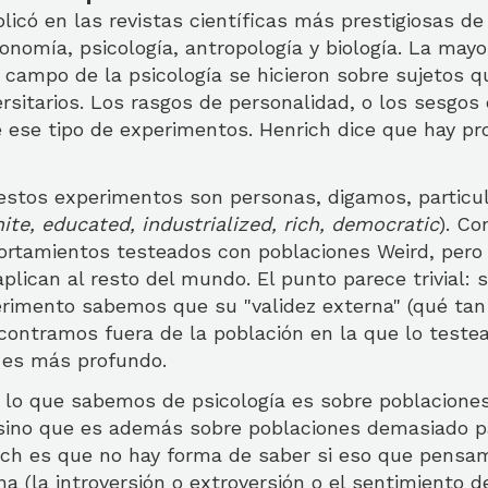
licó en las revistas científicas más prestigiosas de 
nomía, psicología, antropología y biología. La mayo
 campo de la psicología se hicieron sobre sujetos q
rsitarios. Los rasgos de personalidad, o los sesgos 
e ese tipo de experimentos. Henrich dice que hay p
 estos experimentos son personas, digamos, particu
ite, educated, industrialized, rich, democratic
). C
tamientos testeados con poblaciones Weird, pero
plican al resto del mundo. El punto parece trivial:
imento sabemos que su "validez externa" (qué tan c
contramos fuera de la población en la que lo testea
 es más profundo.
o lo que sabemos de psicología es sobre poblaciones
, sino que es además sobre poblaciones demasiado pa
ich es que no hay forma de saber si eso que pensa
 (la introversión o extroversión o el sentimiento d