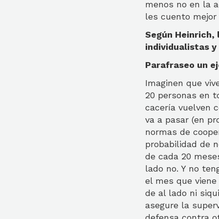
menos no en la 
les cuento mejor
Según Heinrich, 
individualistas y
Parafraseo un e
Imaginen que vive
20 personas en to
cacería vuelven c
va a pasar (en p
normas de coopera
probabilidad de 
de cada 20 meses
lado no. Y no ten
el mes que viene 
de al lado ni siq
asegure la superv
defensa contra ot