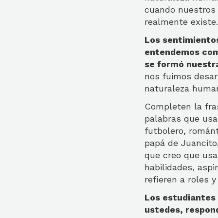
cuando nuestros 
realmente existe.
Los sentimientos
entendemos com
se formó nuestr
nos fuimos desar
naturaleza humana
Completen la fras
palabras que usar
futbolero, románt
papá de Juancito,
que creo que usar
habilidades, aspi
refieren a roles 
Los estudiantes 
ustedes, respon