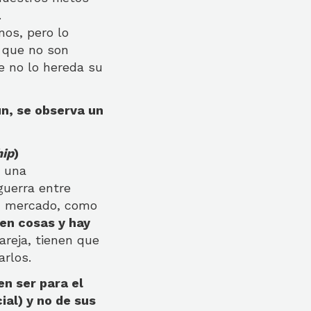
.
os, pero lo
 que no son
e no lo hereda su
n, se observa un
hip
)
 una
guerra entre
 un mercado, como
en cosas y hay
areja, tienen que
carlos.
en ser para el
al) y no de sus