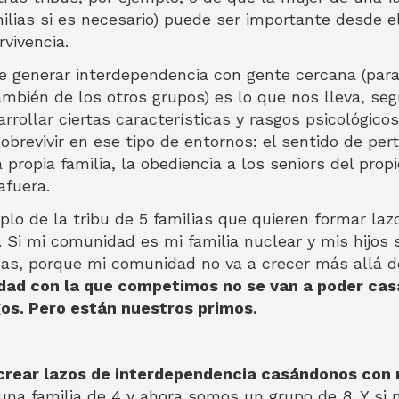
milias si es necesario) puede ser importante desde e
rvivencia.
e generar interdependencia con gente cercana (par
ambién de los otros grupos) es lo que nos lleva, se
sarrollar ciertas características y rasgos psicológic
brevivir en ese tipo de entornos: el sentido de pert
 propia familia, la obediencia a los seniors del propi
afuera.
lo de la tribu de 5 familias que quieren formar laz
 Si mi comunidad es mi familia nuclear y mis hijos 
as, porque mi comunidad no va a crecer más allá d
dad con la que competimos no se van a poder cas
os. Pero están nuestros primos.
crear lazos de interdependencia casándonos con 
na familia de 4 y ahora somos un grupo de 8. Y si 