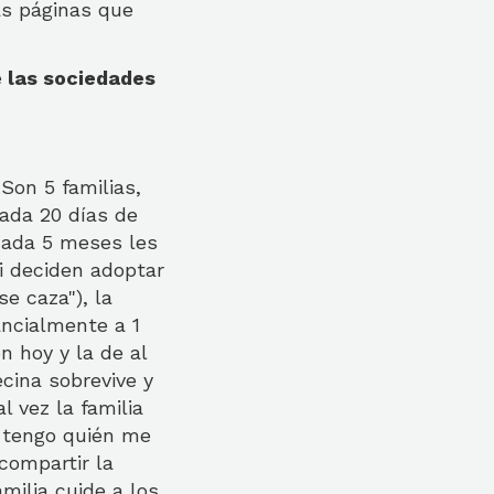
s páginas que
é las sociedades
Son 5 familias,
cada 20 días de
 cada 5 meses les
i deciden adoptar
e caza"), la
ncialmente a 1
 hoy y la de al
ecina sobrevive y
l vez la familia
o tengo quién me
compartir la
milia cuide a los