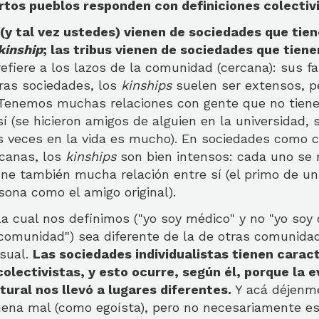
tos pueblos responden con definiciones colectivi
(y tal vez ustedes) vienen de sociedades que tien
kinship
; las tribus vienen de sociedades que tien
refiere a los lazos de la comunidad (cercana): sus fa
ras sociedades, los
kinships
suelen ser extensos, p
 Tenemos muchas relaciones con gente que no tie
sí (se hicieron amigos de alguien en la universidad, s
 veces en la vida es mucho). En sociedades como c
canas, los
kinships
son bien intensos: cada uno se
ene también mucha relación entre sí (el primo de u
ona como el amigo original).
a cual nos definimos ("yo soy médico" y no "yo soy 
 comunidad") sea diferente de la de otras comunida
asual.
Las sociedades individualistas tienen caract
colectivistas, y esto ocurre, según él, porque la 
ltural nos llevó a lugares diferentes.
Y acá déjenme
suena mal (como egoísta), pero no necesariamente es