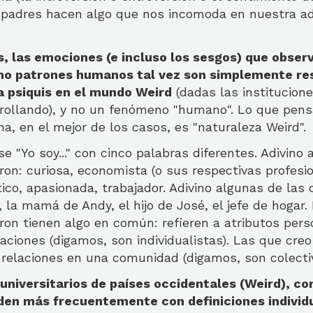
padres hacen algo que nos incomoda en nuestra ad
, las emociones (e incluso los sesgos) que obse
o patrones humanos tal vez son simplemente re
a psiquis en el mundo Weird
(dadas las institucion
rollando), y no un fenómeno "humano". Lo que pen
, en el mejor de los casos, es "naturaleza Weird".
e "Yo soy..." con cinco palabras diferentes. Adivino 
on: curiosa, economista (o sus respectivas profesio
ico, apasionada, trabajador. Adivino algunas de las 
 la mamá de Andy, el hijo de José, el jefe de hogar.
on tienen algo en común: refieren a atributos pers
raciones (digamos, son individualistas). Las que cre
y relaciones en una comunidad (digamos, son colectiv
universitarios de países occidentales (Weird), co
den más frecuentemente con definiciones individu