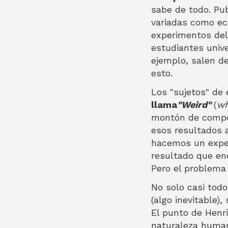
sabe de todo. Pub
variadas como eco
experimentos del
estudiantes unive
ejemplo, salen d
esto.
Los "sujetos" de
llama
"Weird"
(
wh
montón de compor
esos resultados a
hacemos un exper
resultado que en
Pero el problema
No solo casi tod
(algo inevitable)
El punto de Henr
naturaleza humana