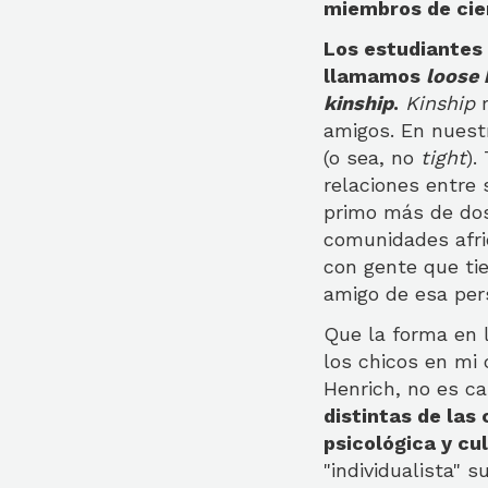
miembros de cier
Los estudiantes 
llamamos
loose 
kinship
.
Kinship
amigos. En nuest
(o sea, no
tight
).
relaciones entre 
primo más de dos
comunidades afri
con gente que ti
amigo de esa pers
Que la forma en l
los chicos en mi
Henrich, no es c
distintas de las 
psicológica y cu
"individualista" 