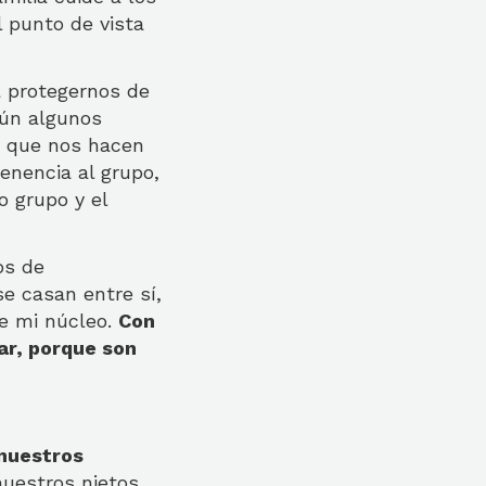
l punto de vista
a protegernos de
gún algunos
os que nos hacen
enencia al grupo,
o grupo y el
os de
se casan entre sí,
e mi núcleo.
Con
ar, porque son
nuestros
nuestros nietos