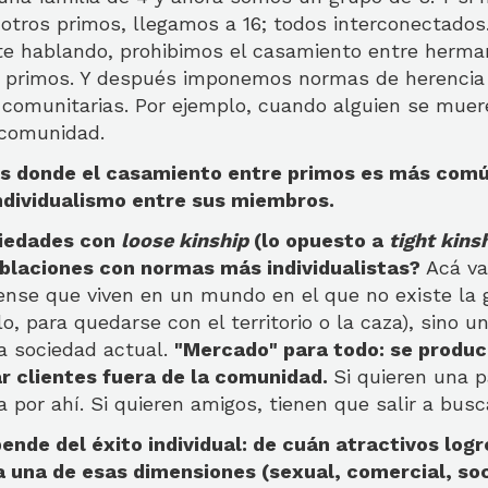
otros primos, llegamos a 16; todos interconectados
te hablando, prohibimos el casamiento entre herman
 primos. Y después imponemos normas de herencia
o comunitarias. Por ejemplo, cuando alguien se muer
a comunidad.
es donde el casamiento entre primos es más comú
ndividualismo entre sus miembros.
ciedades con
loose kinship
(lo opuesto a
tight kins
blaciones con normas más individualistas?
Acá va
ense que viven en un mundo en el que no existe la 
lo, para quedarse con el territorio o la caza), sino
la sociedad actual.
"Mercado" para todo: se produc
ar clientes fuera de la comunidad.
Si quieren una p
la por ahí. Si quieren amigos, tienen que salir a bus
ende del éxito individual: de cuán atractivos logr
una de esas dimensiones (sexual, comercial, soci