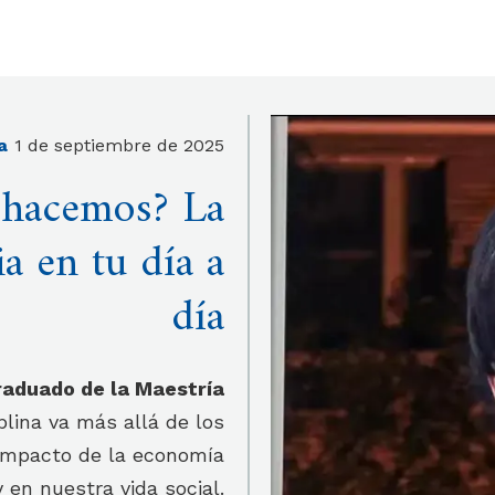
a
1 de septiembre de 2025
 hacemos? La
a en tu día a
día
raduado de la Maestría
lina va más allá de los
l impacto de la economía
 en nuestra vida social.