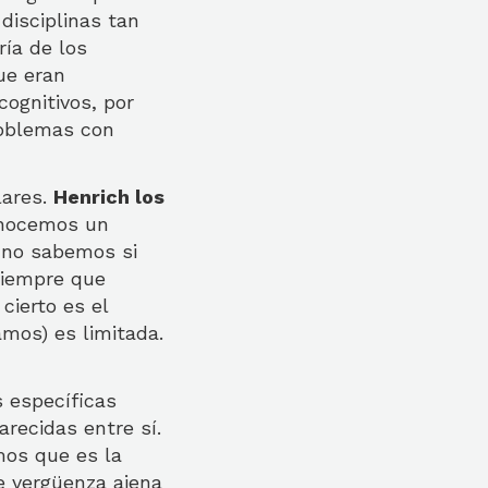
disciplinas tan
ría de los
ue eran
cognitivos, por
roblemas con
lares.
Henrich los
onocemos un
 no sabemos si
 siempre que
ierto es el
mos) es limitada.
 específicas
recidas entre sí.
mos que es la
e vergüenza ajena