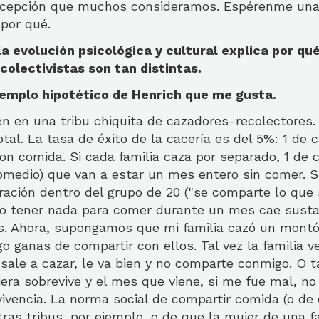
acepción que muchos consideramos. Espérenme una
 por qué.
la evolución psicológica y cultural explica por qu
 colectivistas son tan distintas.
jemplo hipotético de Henrich que me gusta.
n en una tribu chiquita de cazadores-recolectores. 
tal. La tasa de éxito de la cacería es del 5%: 1 de 
on comida. Si cada familia caza por separado, 1 de
romedio) que van a estar un mes entero sin comer. S
ción dentro del grupo de 20 ("se comparte lo que s
no tener nada para comer durante un mes cae susta
. Ahora, supongamos que mi familia cazó un montón
go ganas de compartir con ellos. Tal vez la familia v
sale a cazar, le va bien y no comparte conmigo. O ta
uiera sobrevive y el mes que viene, si me fue mal, n
ivencia. La norma social de compartir comida (o de 
ras tribus, por ejemplo, o de que la mujer de una fa