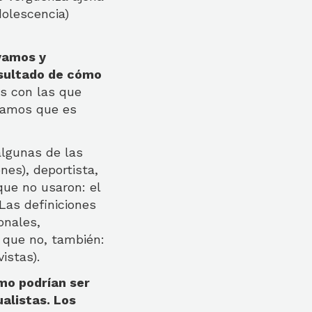
olescencia)
rvamos y
sultado de cómo
es con las que
samos que es
algunas de las
nes), deportista,
que no usaron: el
 Las definiciones
onales,
o que no, también:
istas).
mo podrían ser
alistas. Los