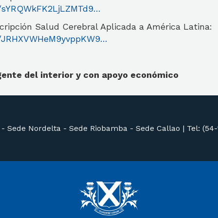
le/sYRQWkFK2LjLZMTd9…
cripción Salud Cerebral Aplicada a América Latina:
gle/JRHXVWHeM9yvppKW9…
ente del interior y con apoyo económico
 -
Sede Nordelta -
Sede Riobamba -
Sede Callao
|
Tel: (54