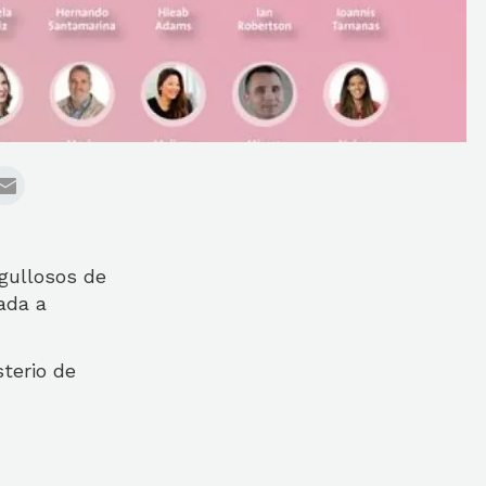
gullosos de
ada a
terio de