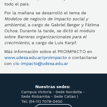
todo el país.
Por la mañana se desarrolló el tema de
Modelos de negocio de impacto social y
ambiental
, a cargo de Gabriel Berger y Fátima
Ochoa. Durante la tarde, se dictó el módulo
sobre
Barreras organizacionales para el
crecimiento
, a cargo de Luis Karpf.
Más información sobre el PROIMPACTO en
www.udesa.edu.ar/proimpacto
o contactarse
con
cis-impacto@udesa.edu.ar
Nuestras sedes:
Campus Victoria -
Sede Nordelta -
Sede Riobamba -
Sede Callao
|
Tel: (54-11) 7078-0400