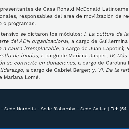
representantes de Casa Ronald McDonald Latinoamér
ionales, responsables del área de movilización de r
o o programas.
ntensivo se dictaron los módulos:
I. La cultura de l
rte del ADN organizacional
, a cargo de Guillermina
 a causa irremplazable
, a cargo de Juan Lapetini;
I
rollo de fondos
, a cargo de Mariana Jasper;
IV. Más 
ón se convierte en donaciones
, a cargo de Carolin
 liderazgo
, a cargo de Gabriel Berger; y,
VI. De la ref
de Mariana Lomé.
 -
Sede Nordelta -
Sede Riobamba -
Sede Callao
|
Tel: (54