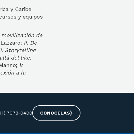
ica y Caribe:
ecursos y equipos
a movilización de
 Lazzaro;
II. De
II. Storytelling
allá del like:
a Manno;
V.
lexión a la
-11) 7078-0400
CONOCELAS