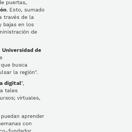
de puertas,
ión
. Esto, sumado
a través de la
y bajas en los
ministración de
a
Universidad de
e
n que busca
lsar la región".
a digital
",
a tales
rsos; virtuales,
s puedan aprender
 semanas con
 co-fundador.