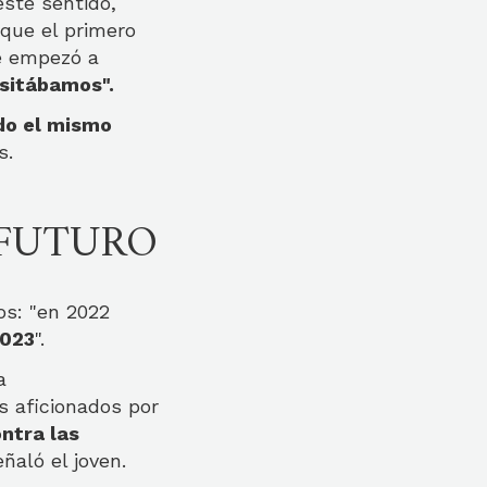
este sentido,
que el primero
se empezó a
sitábamos".
do el mismo
s.
 FUTURO
os: "en 2022
2023
".
a
s aficionados por
ntra las
ñaló el joven.