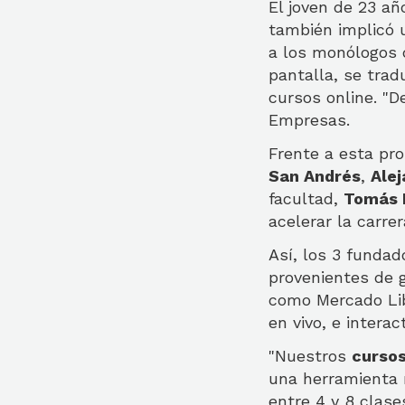
El joven de 23 año
también implicó 
a los monólogos d
pantalla, se trad
cursos online. "D
Empresas.
Frente a esta pr
San Andrés
,
Ale
facultad,
Tomás 
acelerar la carre
Así, los 3 fundad
provenientes de 
como Mercado Libr
en vivo, e interac
"Nuestros
curso
una herramienta 
entre 4 y 8 clase