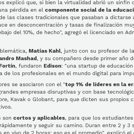
s explicó que, si bien la virtualidad abrió un sinfín 
una pérdida en el
componente social de la educac
e las clases tradicionales que pasaban a dictarse 
uce en desconcentración y tasas de finalización mu
ebajo del 10%, de hecho", agregó el licenciado en Ad
oblemática,
Matías Kahl
, junto con su profesor de l
jandro Mashad
, y su compañero desde primer año d
Fortín
, fundaron
Edison
: "una startup de educació
ra de los profesionales en el mundo digital para impu
ores se asociaron con el "
top 1% de líderes en la er
grandes empresas disruptivas y con base tecnológic
e, Kavak o Globant, para que dicten sus propios cu
tivos.
s
son
cortos y aplicables
, para que los estudiante
rápidamente y seguir su camino. Duran entre 2 y 3
s en vivo de 2 horas; eso es el promedio", explicó el