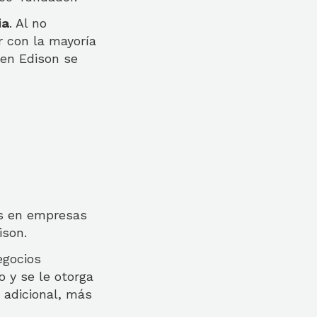
ia
. Al no
 con la mayoría
 en Edison se
os en empresas
ison.
egocios
 y se le otorga
 adicional, más