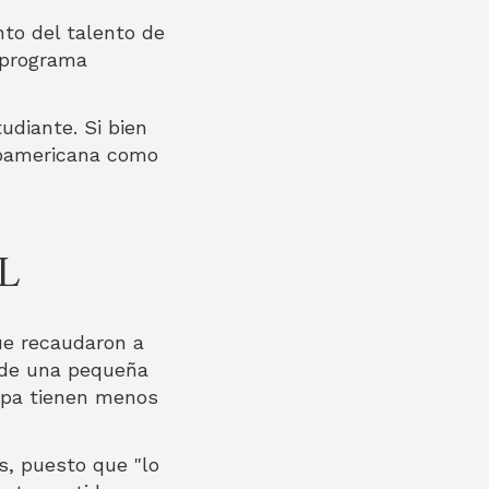
nto del talento de
o programa
udiante. Si bien
noamericana como
L
ue recaudaron a
 de una pequeña
tapa tienen menos
s, puesto que "lo