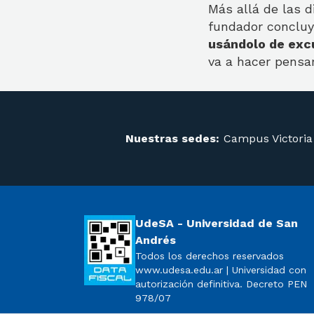
Más allá de las di
fundador concluy
usándolo de exc
va a hacer pensa
Nuestras sedes:
Campus Victoria
UdeSA - Universidad de San
Andrés
Todos los derechos reservados
www.udesa.edu.ar | Universidad con
autorización definitiva. Decreto PEN
978/07