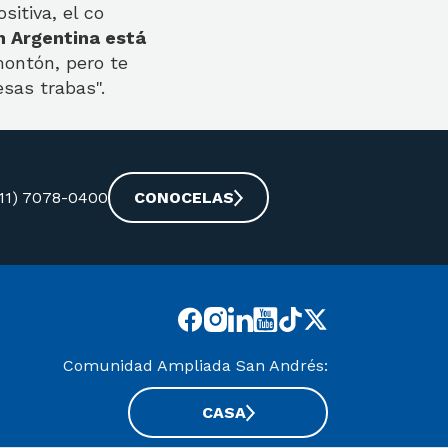
sitiva, el co
n Argentina está
montón, pero te
sas trabas".
-11) 7078-0400
CONOCELAS
Comunidad Ampliada San Andrés:
CASA