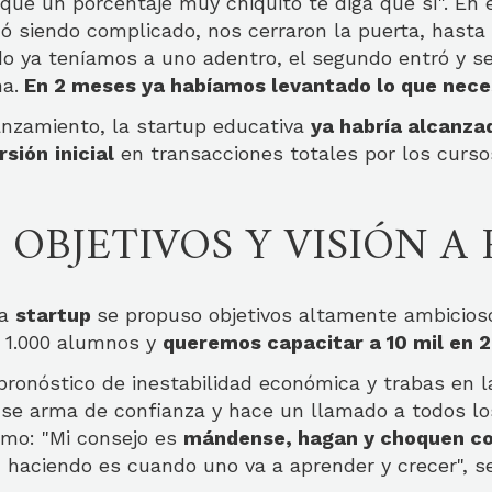
ue un porcentaje muy chiquito te diga que sí". En 
 siendo complicado, nos cerraron la puerta, hasta 
ndo ya teníamos a uno adentro, el segundo entró y 
a.
En 2 meses ya habíamos levantado lo que nece
anzamiento, la startup educativa
ya habría alcanza
rsión
inicial
en transacciones totales por los curso
 OBJETIVOS Y VISIÓN A
la
startup
se propuso objetivos altamente ambicios
 1.000 alumnos y
queremos capacitar a 10 mil en 
pronóstico de inestabilidad económica y trabas en l
se arma de confianza y hace un llamado a todos lo
mo: "Mi consejo es
mándense, hagan y choquen co
 haciendo es cuando uno va a aprender y crecer", se