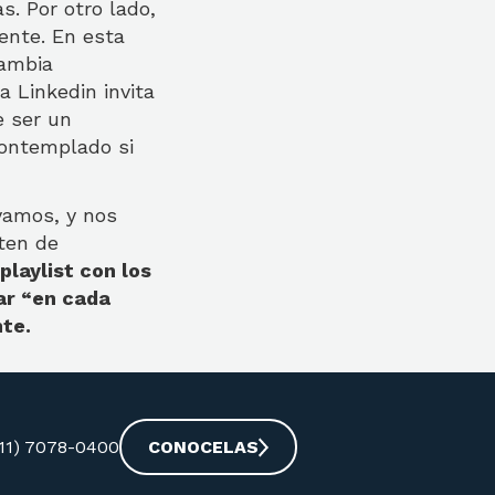
s. Por otro lado,
ente. En esta
cambia
a Linkedin invita
e ser un
contemplado si
yamos, y nos
sten de
playlist con los
ar “en cada
te.
-11) 7078-0400
CONOCELAS