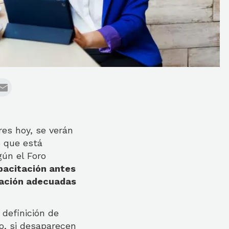
es hoy, se verán
o que está
gún el Foro
pacitación antes
mación adecuadas
 definición de
o, si desaparecen