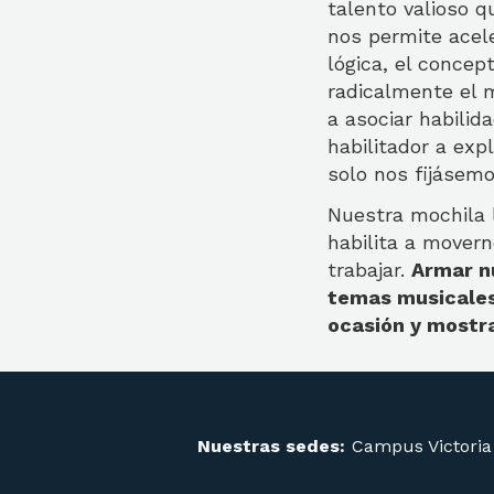
talento valioso q
nos permite acele
lógica, el concep
radicalmente el m
a asociar habilid
habilitador a exp
solo nos fijásem
Nuestra mochila 
habilita a movern
trabajar.
Armar nu
temas musicales
ocasión y mostr
Nuestras sedes:
Campus Victoria