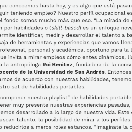
que conocemos hasta hoy, y es algo que está pasa
uir teniendo empleo? Nuestro perfil ocupacional es
 el fondo somos mucho más que eso. “La mirada de
n por habilidades o (
skill-based
) es un enfoque nov
rmite identificar, medir y desarrollar el talento a b
caja de herramientas y experiencias que vamos llen
rofesional, personal y académica, oportuno para la 
e invita a mirar empleos cómo entes dinámicos, lí
ca la antropóloga
Roi Benitez
, fundadora de la cons
ocente de la Universidad de San Andrés
. Entonces
rnos de acuerdo con nuestras habilidades, tenemo
stro set de habilidades portables.
“componer nuestra playlist” de habilidades portabl
Tener muy presente nuestras experiencias pasadas,
hemos desarrollado a lo largo de nuestra vida. Est
uscan talento, la posibilidad de mirar a los perfiles
o reducirlos a meros roles estancos. “Imaginate la 