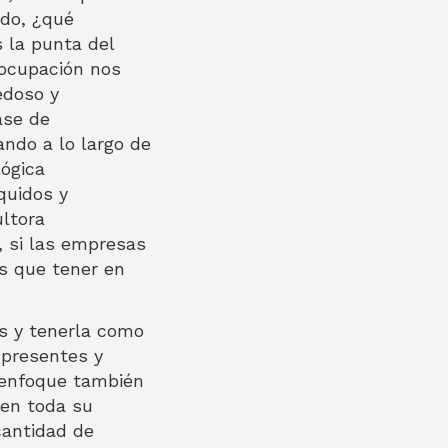
ndo, ¿qué
 la punta del
 ocupación nos
edoso y
ase de
ando a lo largo de
lógica
quidos y
ultora
, si las empresas
s que tener en
es y tenerla como
 presentes y
e enfoque también
 en toda su
cantidad de