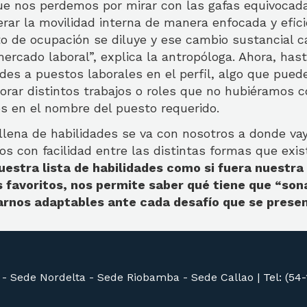
ue nos perdemos por mirar con las gafas equivocada
rar la movilidad interna de manera enfocada y efici
to de ocupación se diluye y ese cambio sustancial 
ercado laboral”, explica la antropóloga. Ahora, hast
ades a puestos laborales en el perfil, algo que pued
lorar distintos trabajos o roles que no hubiéramos 
os en el nombre del puesto requerido.
llena de habilidades se va con nosotros a donde va
os con facilidad entre las distintas formas que exi
estra lista de habilidades como si fuera nuestra 
 favoritos, nos permite saber qué tiene que “son
arnos adaptables ante cada desafío que se presen
 -
Sede Nordelta -
Sede Riobamba -
Sede Callao
|
Tel: (54