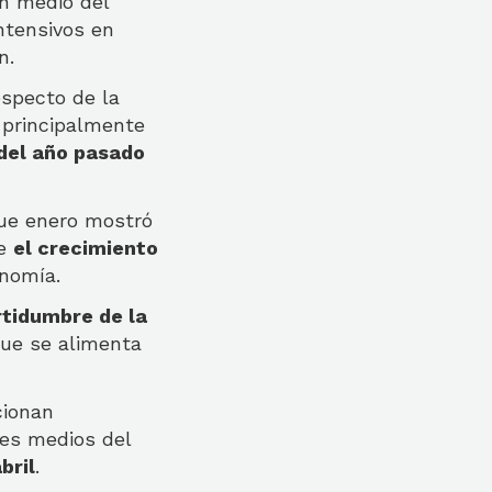
n medio del
ntensivos en
n.
especto de la
 principalmente
 del año pasado
que enero mostró
ue
el crecimiento
onomía.
rtidumbre de la
que se alimenta
cionan
les medios del
bril
.