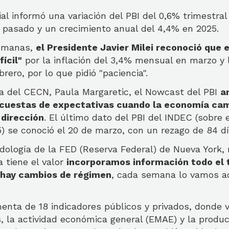
ial informó una variación del PBI del 0,6% trimestral
o pasado y un crecimiento anual del 4,4% en 2025.
semanas,
el Presidente Javier Milei reconoció que e
fícil"
por la inflación del 3,4% mensual en marzo y 
brero, por lo que pidió "paciencia".
ra del CECN, Paula Margaretic, el Nowcast del PBI
a
ncuestas de expectativas cuando la economía ca
dirección
. El último dato del PBI del INDEC (sobre 
) se conoció el 20 de marzo, con un rezago de 84 dí
ología de la FED (Reserva Federal) de Nueva York, 
a tiene el valor
incorporamos información todo el 
 hay cambios de régimen
, cada semana lo vamos act
menta de 18 indicadores públicos y privados, donde 
, la actividad económica general (EMAE) y la produc