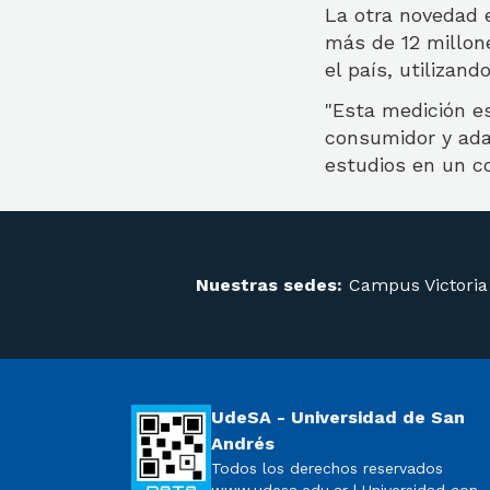
La otra novedad 
más de 12 millon
el país, utilizan
"Esta medición e
consumidor y ada
estudios en un c
Nuestras sedes:
Campus Victoria
UdeSA - Universidad de San
Andrés
Todos los derechos reservados