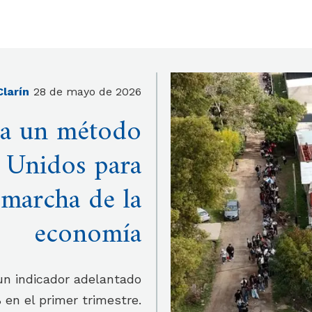
Clarín
28 de mayo de 2026
za un método
 Unidos para
a marcha de la
economía
un indicador adelantado
 en el primer trimestre.