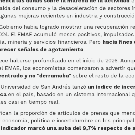
menta las dudas sobre la marcha de la actividad
e
 caída del consumo y la desaceleración de sectores i
gunas mejoras recientes en industria y construcció
 Gobierno había logrado mostrar una recuperación r
2024. El EMAE acumuló meses positivos, impulsados
ía, minería y servicios financieros. Pero
hacia fines
recer señales de agotamiento
.
rece haberse profundizado en el inicio de 2026. Aun
el EMAE, los economistas comenzaron a advertir q
entrado y no "derramaba"
sobre el resto de la ec
a Universidad de San Andrés lanzó
un índice de ince
ica
en el país, basado en un sistema internacional 
les casi en tiempo real.
ican la proporción de artículos de prensa que men
economía, política e incertidumbre en los principa
 indicador marcó una suba del 9,7% respecto de a