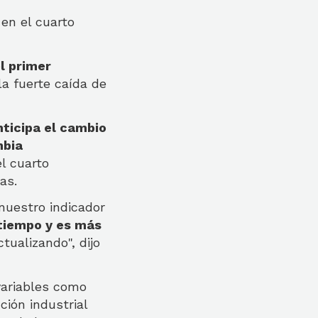
 en el cuarto
l primer
la fuerte caída de
nticipa el cambio
mbia
el cuarto
as.
nuestro indicador
tiempo y es más
ualizando", dijo
variables como
ción industrial