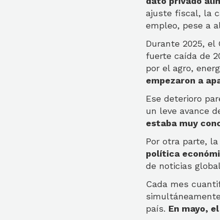
dato privado ali
ajuste fiscal, la
empleo, pese a al
Durante 2025, el
fuerte caída de 
por el agro, energ
empezaron a apa
Ese deterioro pa
un leve avance d
estaba muy conc
Por otra parte, l
política económ
de noticias globa
Cada mes cuantif
simultáneamente 
país.
En mayo, el