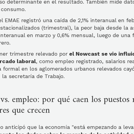
eso determinante en el resultado. También mide dat
l consumo.
l EMAE registró una caída de 2,1% interanual en fe
tacionalizados (trimestral), la peor baja desde la a
 interanual en marzo y 0,6% mensual, luego de una 
rero.
imer trimestre relevado por
el Nowcast se vio influ
rcado laboral
, como empleo registrado, salarios re
a formal en los aglomerados urbanos relevados ca
 la secretaría de Trabajo.
vs. empleo: por qué caen los puestos 
res que crecen
rno anticipó que la economía "está empezando a leva