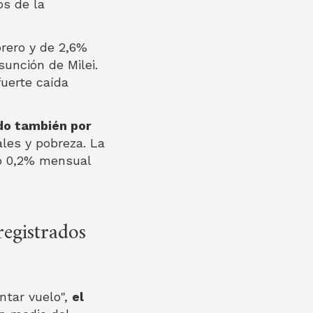
os de la
brero y de 2,6%
sunción de Milei.
fuerte caída
ido también por
ales y pobreza. La
yó 0,2% mensual
registrados
ntar vuelo",
el