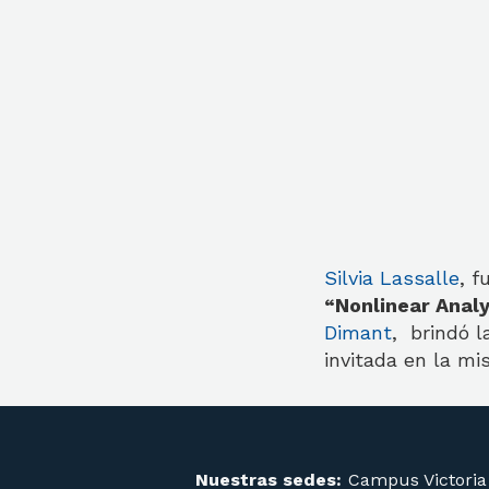
Silvia Lassalle
, 
“Nonlinear Analy
Dimant
, brindó l
invitada en la mi
Nuestras sedes:
Campus Victoria