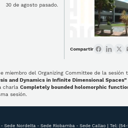
30 de agosto pasado.
Compartir
fue miembro del Organizing Committee de la sesión 
sis and Dynamics in Infinite Dimensional Spaces
a charla
Completely bounded holomorphic functio
sma sesión.
 -
Sede Nordelta -
Sede Riobamba -
Sede Callao
|
Tel: (54