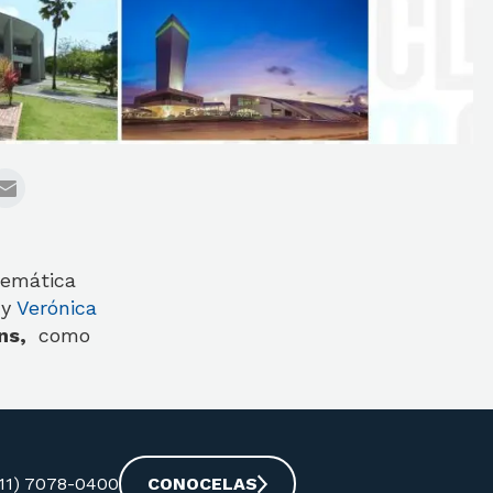
temática
”
y
Verónica
ns,
como
-11) 7078-0400
CONOCELAS