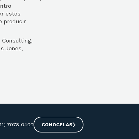
entro
ar estos
o producir
 Consulting,
es Jones,
-11) 7078-0400
CONOCELAS