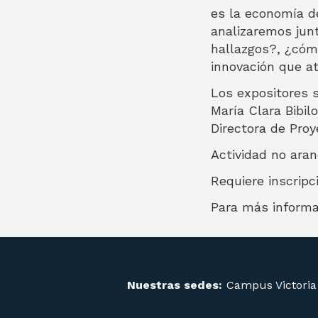
es la economía de
analizaremos jun
hallazgos?, ¿cómo
innovación que a
Los expositores 
María Clara Bibil
Directora de Proy
Actividad no aran
Requiere inscripc
Para más informa
Nuestras sedes:
Campus Victoria