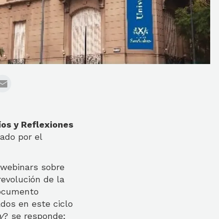
íos y Reflexiones
zado por el
 webinars sobre
revolución de la
documento
dos en este ciclo
y
? se responde;