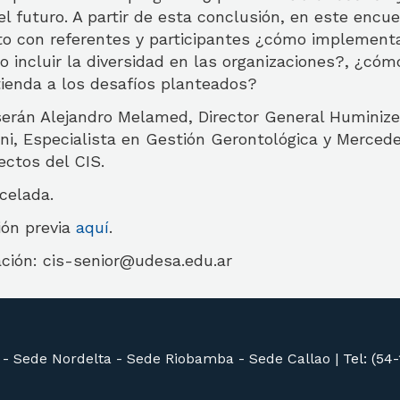
l futuro. A partir de esta conclusión, en este encu
to con referentes y participantes ¿cómo implement
 incluir la diversidad en las organizaciones?, ¿cóm
tienda a los desafíos planteados?
serán Alejandro Melamed, Director General Huminize
oni, Especialista en Gestión Gerontológica y Merced
ectos del CIS.
celada.
ión previa
aquí
.
ción: cis-senior@udesa.edu.ar
 -
Sede Nordelta -
Sede Riobamba -
Sede Callao
|
Tel: (54