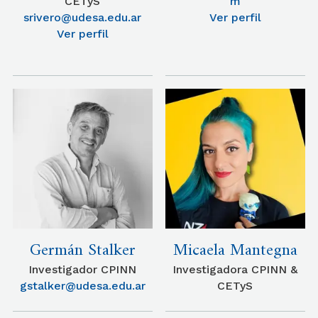
CETyS
m
srivero@udesa.edu.ar
Ver perfil
Ver perfil
Germán Stalker
Micaela Mantegna
Investigador CPINN
Investigadora CPINN &
gstalker@udesa.edu.ar
CETyS