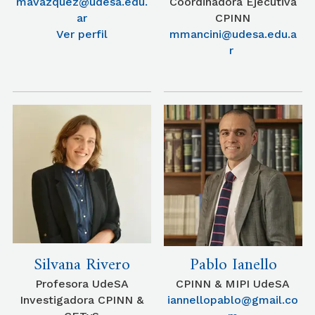
mavazquez@udesa.edu.
Coordinadora Ejecutiva
ar
CPINN
Ver perfil
mmancini@udesa.edu.a
r
Silvana Rivero
Pablo Ianello
Profesora UdeSA
CPINN & MIPI UdeSA
Investigadora CPINN &
iannellopablo@gmail.co