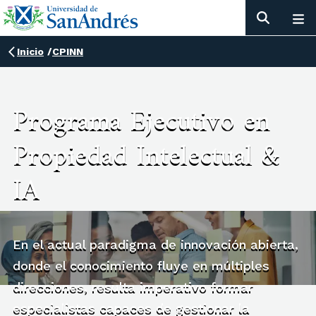
Inicio
/
CPINN
Programa Ejecutivo en
Propiedad Intelectual &
IA
En el actual paradigma de innovación abierta,
donde el conocimiento fluye en múltiples
direcciones, resulta imperativo formar
especialistas capaces de gestionar la