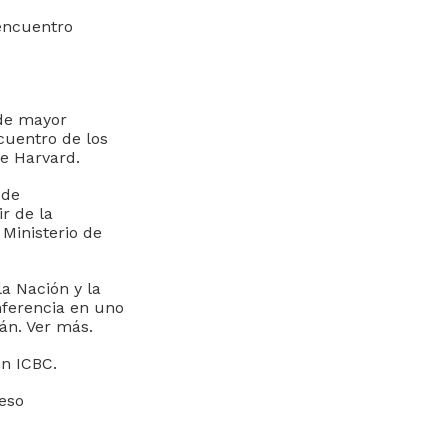
 encuentro
 de mayor
cuentro de los
de Harvard.
 de
r de la
 Ministerio de
la Nación y la
nferencia en uno
mán. Ver más.
ón ICBC.
eso