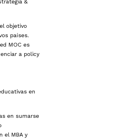
trategia &
l objetivo
vos países.
 red MOC es
enciar a policy
educativas en
ras en sumarse
o
n el MBA y