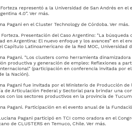
Forteza representó a la Universidad de San Andrés en el
rgentina 4.0”. Ver más.
a Pagani en el Cluster Technology de Córdoba. Ver más.
 Forteza. Presentación del Caso Argentino: "La búsqueda
ad en Argentina: El nuevo enfoque y los avances” en el en
l Capítulo Latinoamericano de la Red MOC, Universidad 
na Pagani. "Los clusters como herramienta dinamizadora
ón productiva y generación de empleo: Reflexiones a parti
nternacional" (participación en conferencia invitada por el
e la Nación).
a Pagani fue invitada por el Ministerio de Producción de 
a de Articulación Federal y Sectorial para brindar una co
os con los sectores productivos en la provincia de Tucu
a Pagani. Participación en el evento anual de la Fundaci
uciana Pagani participó en TCI como oradora en el Congr
cano de CLUSTERS en Temuco, Chile. Ver más.