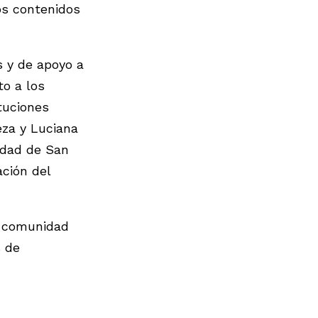
os contenidos
 y de apoyo a
to a los
tuciones
eza y Luciana
idad de San
ación del
a comunidad
s de