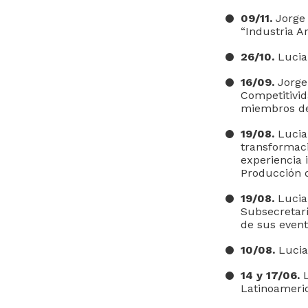
09/11.
Jorge 
“Industria A
26/10.
Lucian
16/09.
Jorge
Competitivid
miembros de
19/08.
Lucia
transformaci
experiencia i
Producción d
19/08.
Lucian
Subsecretarí
de sus event
10/08.
Lucian
14 y 17/06.
L
Latinoameri