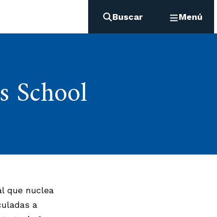
Buscar
Menú
 School
al que nuclea
culadas a