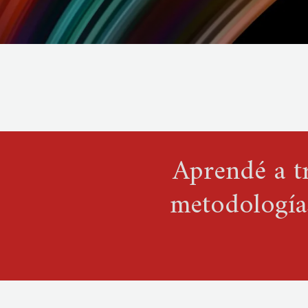
Aprendé a t
metodologías