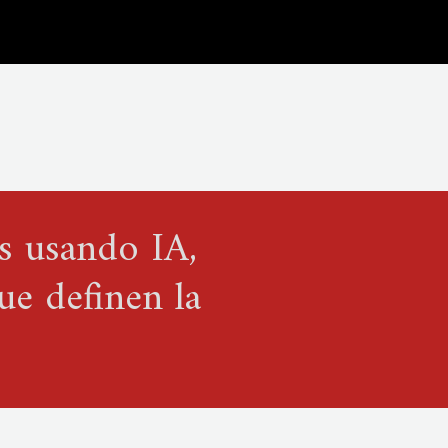
s usando IA,
ue definen la