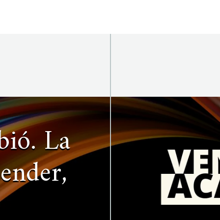
ió. La
ender,