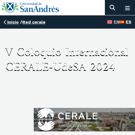
EN
ES
Inicio
/
Red cerale
V Coloquio Internacional
CERALE-UdeSA 2024