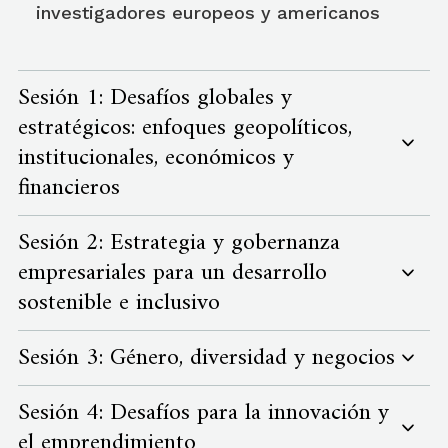
investigadores europeos y americanos
Sesión 1: Desafíos globales y
estratégicos: enfoques geopolíticos,
institucionales, económicos y
financieros
Sesión 2: Estrategia y gobernanza
empresariales para un desarrollo
Coordinadores:
Pablo González
(Universidad
sostenible e inclusivo
de Chile)
, Daniel Friel
(Universidad de San
Andrés)
Pablo Winant
(ESCP Business
Sesión 3: Género, diversidad y negocios
School)
, Paula Margaretic
(Universidad Adolfo
Coordinadores:
Gerald McDermott
(Darla
Ibañez)
.
Sesión 4: Desafíos para la innovación y
Moore School of Business, University of
el emprendimiento
El escenario actual exige nuevos enfoques
Coordinadores:
Nancy Matos (ESAN), Luz