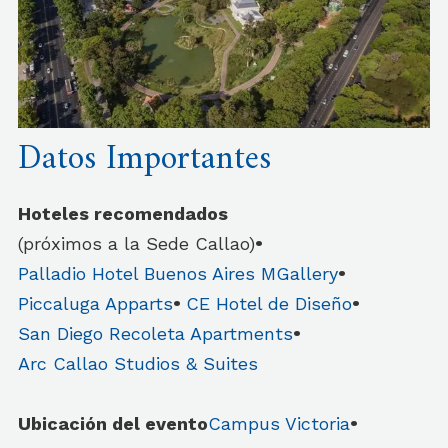
Datos Importantes
Hoteles recomendados
(próximos a la Sede Callao)
•
Palladio Hotel Buenos Aires MGallery
•
Piccaluga Apparts
•
CE Hotel de Diseño
•
San Diego Recoleta Apartments
•
Arc Callao Studios & Suites
Ubicación del evento
Campus Victoria
•