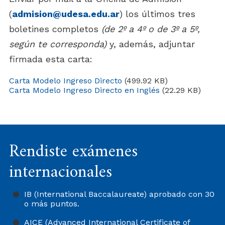
(
admision@udesa.edu.ar
) los últimos tres
boletines completos
(de 2º a 4º o de 3º a 5º,
según te corresponda)
y, además, adjuntar
firmada esta carta:
Carta Modelo Ingreso Directo
(499.92 KB)
Carta Modelo Ingreso Directo en Inglés
(22.29 KB)
Rendiste exámenes
internacionales
IB (International Baccalaureate) aprobado con 30
o más puntos.
AICE (Advanced International Certificate of