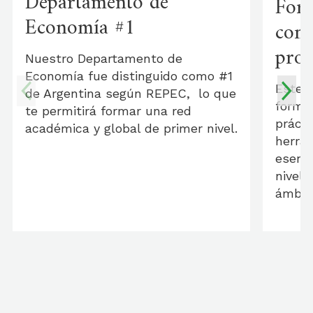
Departamento de
Fort
Economía #1
comp
prof
Nuestro Departamento de
Economía fue distinguido como #1
Este 
de Argentina según REPEC, lo que
formac
te permitirá formar una red
prácti
académica y global de primer nivel.
herra
esenci
nivel 
ámbit