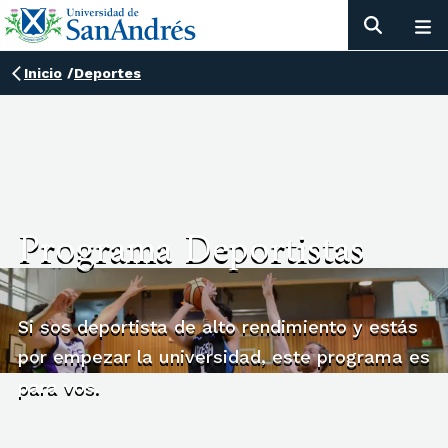
Inicio
/
Deportes
Programa Deportistas
Si sos deportista de alto rendimiento y estás
por empezar la universidad, este programa es
para vos.