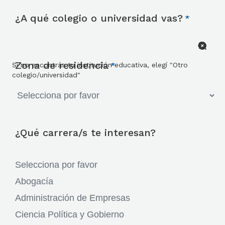
¿A qué colegio o universidad vas?
Zona de residencia
Si no encontrás tu institución educativa, elegí "Otro
colegio/universidad"
¿Qué carrera/s te interesan?