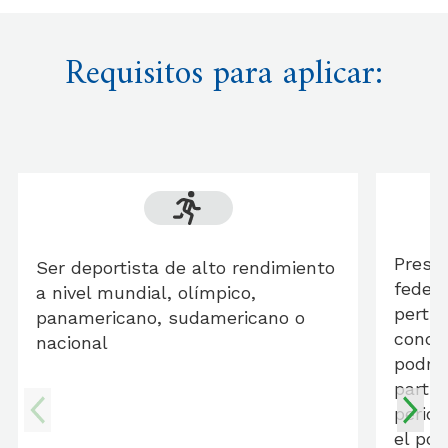
Requisitos para aplicar:
Presen
Ser deportista de alto rendimiento
federa
a nivel mundial, olímpico,
perti
panamericano, sudamericano o
condic
nacional
podrá
partic
period
el pos