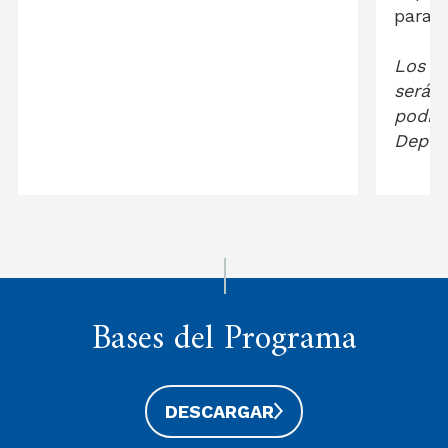
para d
Los i
serán
podrá
Deport
Bases del Programa
DESCARGAR