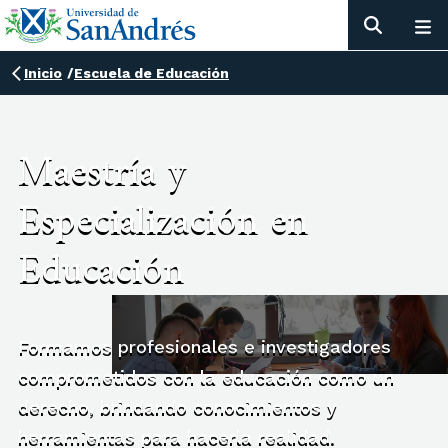
Inicio
/
Escuela de Educación
Maestría y
Especialización en
Educación
Formamos profesionales e investigadores
comprometidos con la educación como un
derecho, brindando conocimientos y
herramientas para hacerla realidad.