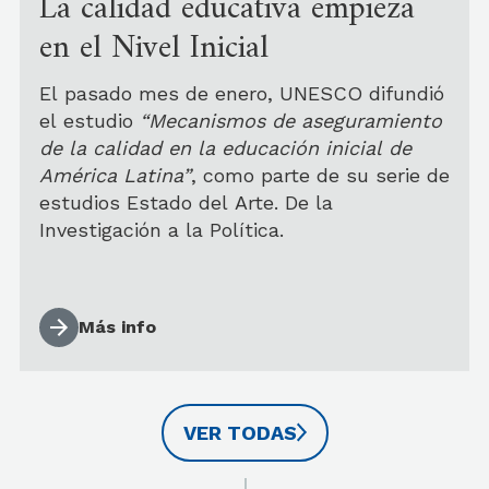
La calidad educativa empieza
en el Nivel Inicial
El pasado mes de enero, UNESCO difundió
el estudio
“Mecanismos de aseguramiento
de la calidad en la educación inicial de
América Latina”
, como parte de su serie de
estudios Estado del Arte. De la
Investigación a la Política.
María Eugenia Herrera Vegas, autora del
Más info
estudio, es egresada de la Maestría de la
Escuela de Educación de la Universidad de
San Andrés.
VER TODAS