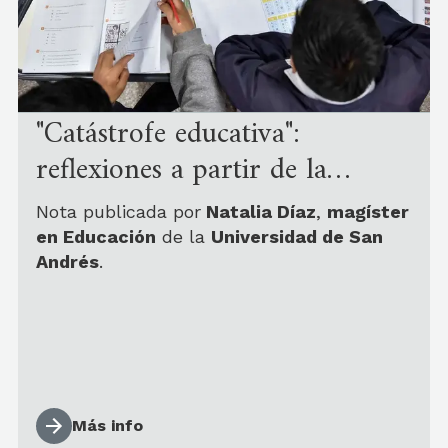
"Catástrofe educativa":
reflexiones a partir de la
prueba de lectura
Nota publicada por
Natalia Díaz
,
magíster
en Educación
de la
Universidad de San
Andrés
.
Más info