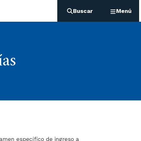
Buscar
Menú
ías
xamen específico de ingreso a