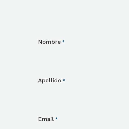
a la carrera o como pre-ingeniería.
Nombre
Apellido
Email