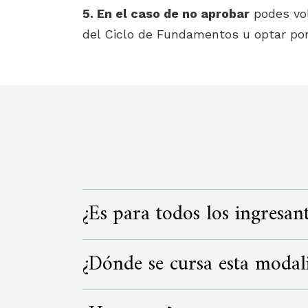
5. En el caso de no aprobar
podes vol
del Ciclo de Fundamentos u optar por 
¿Es para todos los ingresant
¿Dónde se cursa esta modal
Sí, todos los postulantes pueden eleg
La cursada de este semestre especial