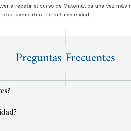
ver a repetir el curso de Matemática una vez más 
otra licenciatura de la Universidad.
Preguntas Frecuentes
es?
idad?
ir esta modalidad.
 será en el Campus Victoria o en Sede Nordelta, y e