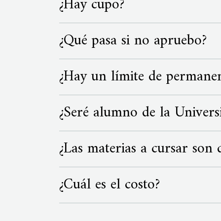
¿Hay cupo?
en CABA.
¿Qué pasa si no apruebo?
Sí, hay vacantes limitadas para ingre
¿Hay un límite de permanen
Quienes no hayan realizado el curso 
semestres. Luego podrán elegir una l
¿Seré alumno de la Univers
Sí, el curso específico de matemátic
puede permanecer en esta condición 
¿Las materias a cursar son 
Sí, los ingresantes en esta condición
estudiantes. La elección de esta modal
¿Cuál es el costo?
Sí, las dos materias asignadas forman
Esta modalidad no tiene un costo extr