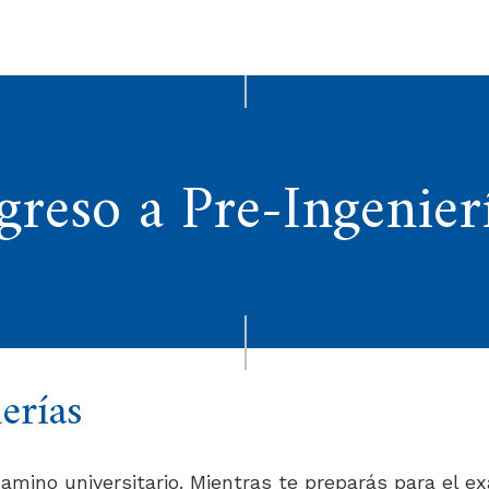
greso a Pre-Ingenier
erías
camino universitario. Mientras te preparás para el e