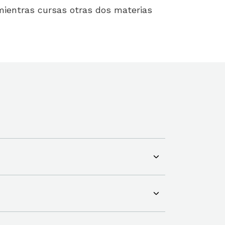
mientras cursas otras dos materias
s posible que se habilite también