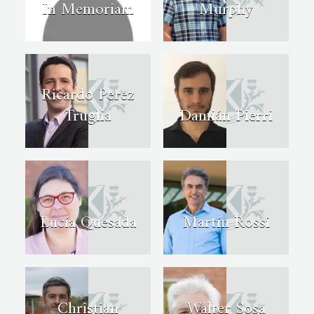
In Memoriam
Murphy
Ricardo Perez
Truglia
Damián Pierri
Lucía Quesada
Martín Rossi
Christian
Walter Sosa