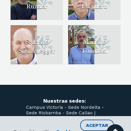
Ruzzier
Escudero
Federico
Mariano
Sturzenegger
Tommasi
Nuestras sedes:
Campus Victoria -
Sede Nordelta -
Sede Riobamba -
Sede Callao
|
Tel: (54-11) 7078-0400
ACEPTAR
RECIBIR INFORMACIÓN
CONOCELAS