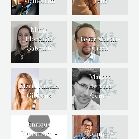
Memoriam
Tella
María
Florencia
Javier García-
Gabrielli
Cicco
Marcos
María Amelia
Herrera
Gibbons
Gómez
Enrique
Kawamura -
Tommy E.