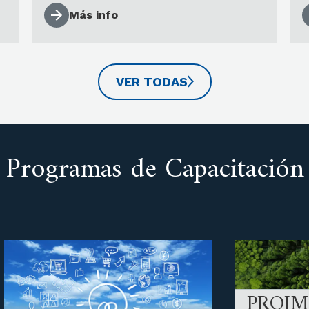
liderazgo en organizaciones sin fines
Más info
de lucro y la gestión de equipos de
recaudación de fondos
: Juntas
directivas y voluntarios.
VER TODAS
Programas de Capacitación
PROI