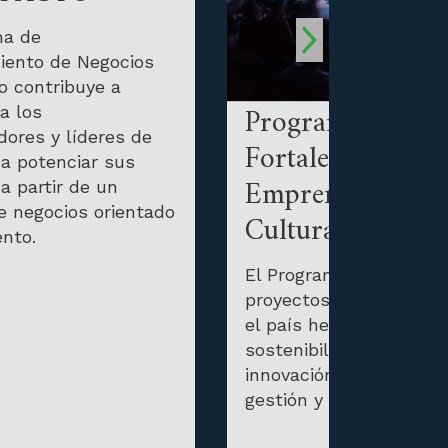
ma de
miento de Negocios
o contribuye a
Programa de
 a los
ores y líderes de
Fortalecimiento 
 a potenciar sus
Emprendimiento
a partir de un
e negocios orientado
Culturales
ento.
El Programa busca brin
proyectos culturales d
el país herramientas p
sostenibilidad económic
innovación en sus mod
gestión y liderazgo.