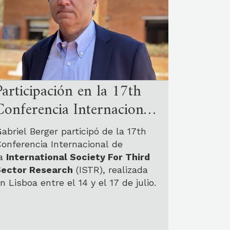
Participación en la 17th
Conferencia Internacional
de la International Society
abriel Berger participó de la 17th
For Third Sector Research
onferencia Internacional de
la
International Society For Third
Sector Research
(ISTR), realizada
n Lisboa entre el 14 y el 17 de julio.