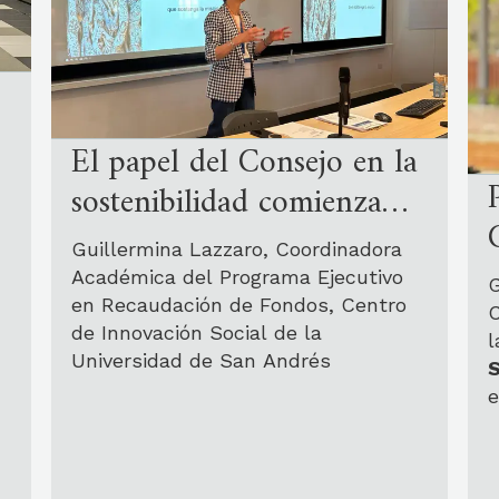
El papel del Consejo en la
,
sostenibilidad comienza
antes de la primera
Guillermina Lazzaro, Coordinadora
solicitud.
Académica del Programa Ejecutivo
G
en Recaudación de Fondos, Centro
C
de Innovación Social de la
Universidad de San Andrés
e
Recursos para el desarrollo del